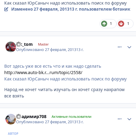
Как сказал ЮрСаныч надо использовать поиск по форуму
Изменено
27 февраля, 2013
13 г.
пользователем ботаник
1
1
comment_399302
Author stats
alx_tom
Master
Опубликовано
27 февраля, 2013
13 г.
Вот здесь уже все есть что и как надо сделать
http://www.auto-bk.r...rum/topic/2558/
Как сказал ЮрСаныч надо использовать поиск по форуму
Народ не хочет читать изучать он хочет сразу нахрапом
все взять
comment_399320
Author stats
Владимир708
Активные пользователи
Опубликовано
27 февраля, 2013
13 г.
АВТОР