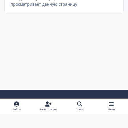
просматривает данную страницу
Светлый Режим
Темный Режим
Настройка Системы
Войти
Регистрация
Поиск
Menu
Язык
Cookie-файлы
AUTO TECHNOLOGY auto-bk.ru
Powered by
Invision Community