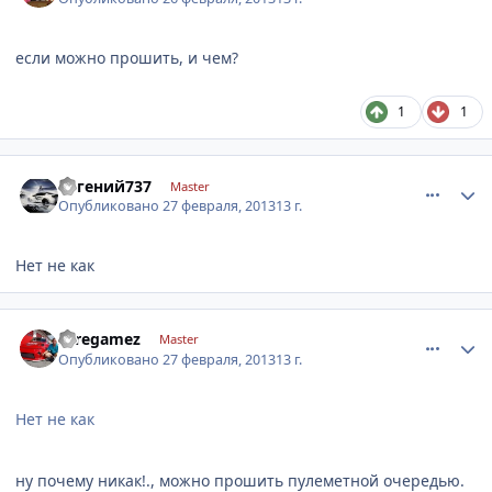
если можно прошить, и чем?
1
1
comment_399260
Author stats
Евгений737
Master
Опубликовано
27 февраля, 2013
13 г.
Нет не как
comment_399270
Author stats
seregamez
Master
Опубликовано
27 февраля, 2013
13 г.
Нет не как
ну почему никак!., можно прошить пулеметной очередью.