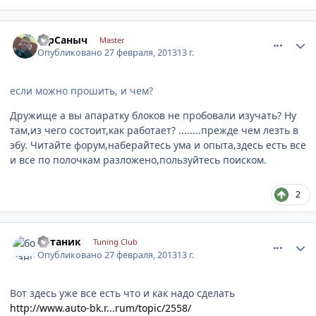
comment_399284
Author stats
ЮрСаныч
Master
Опубликовано
27 февраля, 2013
13 г.
если можно прошить, и чем?
Дружище а вы апаратку блоков не пробовали изучать? Ну
там,из чего состоит,как работает? ........прежде чем лезть в
эбу. Читайте форум,наберайтесь ума и опыта,здесь есть все
и все по полочкам разложено,пользуйтесь поиском.
2
comment_399291
Author stats
ботаник
Tuning Club
Опубликовано
27 февраля, 2013
13 г.
Вот здесь уже все есть что и как надо сделать
http://www.auto-bk.r...rum/topic/2558/