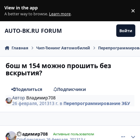
Перейти к содержанию
View in the app
×
Di
A better way to browse.
Learn more
.
AUTO-BK.RU FORUM
Войти
Главная
Чип-Тюнинг Автомобилей
Перепрограммиров
бош м 154 можно прошить без
вскрытия?
Поделиться
Подписчики
Автор
Владимир708
26 февраля, 2013
13 г.
в
Перепрограммирование ЭБУ
comment_399249
Author stats
Владимир708
Активные пользователи
Опубликовано
26 февраля, 2013
13 г.