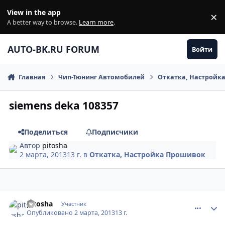
Перейти к содержанию
View in the app
×
Di
A better way to browse.
Learn more
.
AUTO-BK.RU FORUM
Войти
Главная
Чип-Тюнинг Автомобилей
Откатка, Настройк
siemens deka 108357
Поделиться
Подписчики
Автор
pitosha
2 марта, 2013
13 г.
в
Откатка, Настройка Прошивок
comment_400770
Author stats
pitosha
Участник
Опубликовано
2 марта, 2013
13 г.