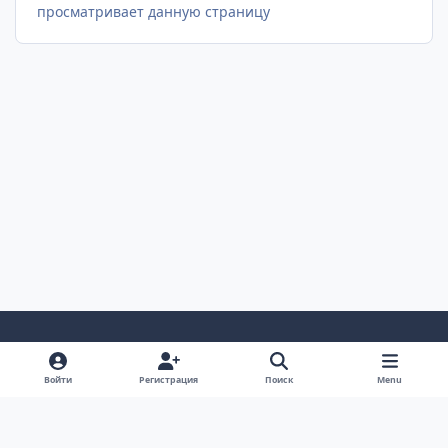
просматривает данную страницу
Светлый Режим
Темный Режим
Настройка Системы
Войти
Регистрация
Поиск
Menu
Язык
Cookie-файлы
AUTO TECHNOLOGY auto-bk.ru
Powered by
Invision Community