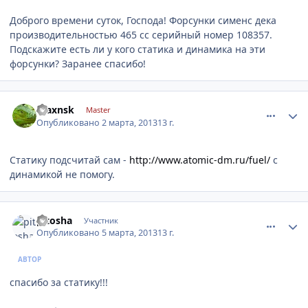
Доброго времени суток, Господа! Форсунки сименс дека
производительностью 465 сс серийный номер 108357.
Подскажите есть ли у кого статика и динамика на эти
форсунки? Заранее спасибо!
comment_400788
Author stats
maxnsk
Master
Опубликовано
2 марта, 2013
13 г.
Статику подсчитай сам -
http://www.atomic-dm.ru/fuel/
с
динамикой не помогу.
comment_402000
Author stats
pitosha
Участник
Опубликовано
5 марта, 2013
13 г.
АВТОР
спасибо за статику!!!