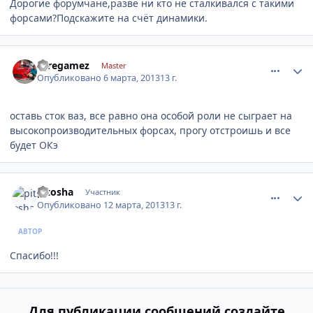
Дорогие форумчане,разве ни кто не сталкивался с такими
форсами?Подскажите на счёт динамики.
comment_402605
Author stats
seregamez
Master
Опубликовано
6 марта, 2013
13 г.
оставь сток ваз, все равно она особой роли не сыграет на
высокопроизводительных форсах, прогу отстроишь и все
будет ОКэ
comment_405011
Author stats
pitosha
Участник
Опубликовано
12 марта, 2013
13 г.
АВТОР
Спасибо!!!
Для публикации сообщений создайте