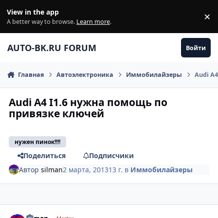
Перейти к содержанию
View in the app
×
Di
A better way to browse.
Learn more
.
AUTO-BK.RU FORUM
Войти
Главная
Автоэлектроника
Иммобилайзеры
Audi A
Audi A4 I1.6 нужна помощь по
привязке ключей
нужен пинок!!!!
Поделиться
Подписчики
Автор
silman
2 марта, 2013
13 г.
в
Иммобилайзеры
comment_400814
Author stats