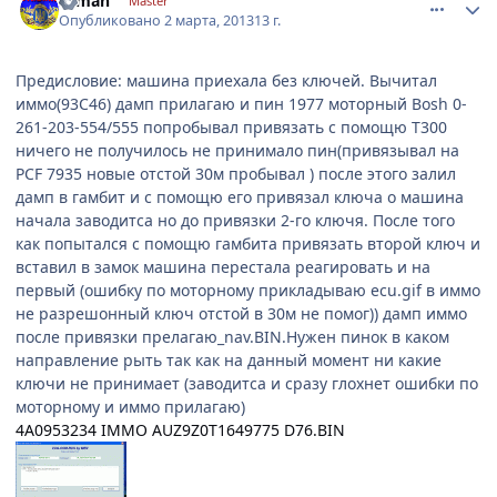
silman
Master
Опубликовано
2 марта, 2013
13 г.
Предисловие: машина приехала без ключей. Вычитал
иммо(93С46) дамп прилагаю и пин 1977 моторный Bosh 0-
261-203-554/555 попробывал привязать с помощю Т300
ничего не получилось не принимало пин(привязывал на
PCF 7935 новые отстой 30м пробывал ) после этого залил
дамп в гамбит и с помощю его привязал ключа о машина
начала заводитса но до привязки 2-го ключя. После того
как попытался с помощю гамбита привязать второй ключ и
вставил в замок машина перестала реагировать и на
первый (ошибку по моторному прикладываю ecu.gif в иммо
не разрешонный ключ отстой в 30м не помог)) дамп иммо
после привязки прелагаю_nav.BIN.Нужен пинок в каком
направление рыть так как на данный момент ни какие
ключи не принимает (заводитса и сразу глохнет ошибки по
моторному и иммо прилагаю)
4A0953234 IMMO AUZ9Z0T1649775 D76.BIN