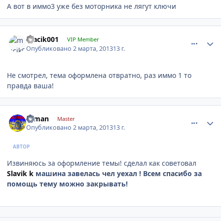
А вот в иммо3 уже без моторника не лягут ключи
comment_401001
Author stats
macik001
VIP Member
Опубликовано
2 марта, 2013
13 г.
Не смотрел, тема оформлена отвратно, раз иммо 1 то
правда ваша!
comment_401085
Author stats
silman
Master
Опубликовано
2 марта, 2013
13 г.
АВТОР
Извиняюсь за оформление темы! сделал как советовал
Slavik k
машина завелась чел уехал ! Всем спасибо за
помощь тему можно закрывать!