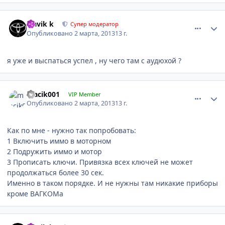
comment_400875
Author stats
Slavik k
Супер модератор
Опубликовано
2 марта, 2013
13 г.
я уже и выспаться успел , ну чего там с аудюхой ?
comment_400879
Author stats
macik001
VIP Member
Опубликовано
2 марта, 2013
13 г.
Как по мне - нужно так попробовать:
1 Включить иммо в моторном
2 Подружить иммо и мотор
3 Прописать ключи. Привязка всех ключей не может
продолжаться более 30 сек.
Именно в таком порядке. И не нужны там никакие приборы
кроме ВАГКОМа
comment_400883
Author stats