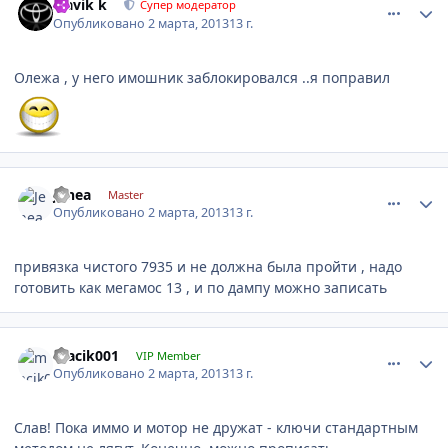
Slavik k
Супер модератор
Опубликовано
2 марта, 2013
13 г.
Олежа , у него имошник заблокировался ..я поправил
comment_400886
Author stats
Jenea
Master
Опубликовано
2 марта, 2013
13 г.
привязка чистого 7935 и не должна была пройти , надо
готовить как мегамос 13 , и по дампу можно записать
comment_400891
Author stats
macik001
VIP Member
Опубликовано
2 марта, 2013
13 г.
Слав! Пока иммо и мотор не дружат - ключи стандартным