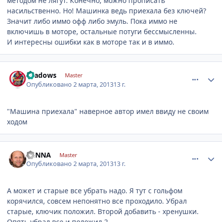
методом не лягут. Конечно, можно прописать
насильственно. Но! Машинка ведь приехала без ключей?
Значит либо иммо офф либо эмуль. Пока иммо не
включишь в моторе, остальные потуги бессмысленны.
И интересны ошибки как в моторе так и в иммо.
comment_400897
Author stats
shadows
Master
Опубликовано
2 марта, 2013
13 г.
"Машина приехала" наверное автор имел ввиду не своим
ходом
comment_400921
Author stats
GENNA
Master
Опубликовано
2 марта, 2013
13 г.
А может и старые все убрать надо. Я тут с гольфом
корячился, совсем непонятно все проходило. Убрал
старые, ключик положил. Второй добавить - хренушки.
Опять убрал все и положил 2.