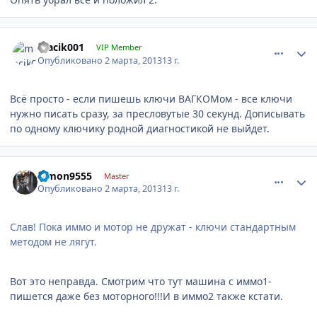
comment_400928
Author stats
macik001
VIP Member
Опубликовано
2 марта, 2013
13 г.
Всё просто - если пишешь ключи ВАГКОМом - все ключи
нужно писать сразу, за пресловутые 30 секунд. Дописывать
по одному ключику родной диагностикой не выйдет.
comment_400995
Author stats
dimon9555
Master
Опубликовано
2 марта, 2013
13 г.
Слав! Пока иммо и мотор не дружат - ключи стандартным
методом не лягут.
Вот это неправда. Смотрим что тут машина с иммо1-
пишется даже без моторного!!!И в иммо2 также кстати.