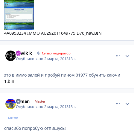
4A0953234 IMMO AUZ9Z0T1649775 D76_nav.BIN
comment_400818
Author stats
Slavik k
Супер модератор
Опубликовано
2 марта, 2013
13 г.
это в иммо залей и пробуй пином 01977 обучить ключи
1.bin
comment_400827
Author stats
silman
Master
Опубликовано
2 марта, 2013
13 г.
АВТОР
спасибо попробую отпишусь!