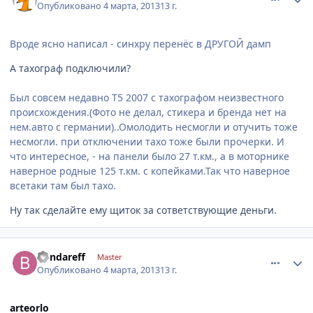
Опубликовано
4 марта, 2013
13 г.
Вроде ясно написал - синхру перенёс в ДРУГОЙ дамп
А тахограф подключили?
Был совсем недавно T5 2007 с тахографом неизвестного
происхождения.(Фото не делал, стикера и бренда нет на
нем.авто с германии)..Омолодить несмогли и отучить тоже
несмогли. при отключении тахо тоже были прочерки. И
что интересное, - на панели было 27 т.км., а в моторнике
наверное родные 125 т.км. с копейками.Так что наверное
всетаки там был тахо.
Ну так сделайте ему щиток за сответствующие деньги.
comment_401557
Author stats
Bondareff
Master
Опубликовано
4 марта, 2013
13 г.
arteorlo