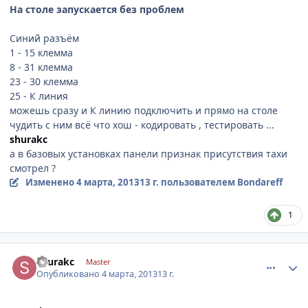
На столе запускается без проблем
Синий разъём
1 - 15 клемма
8 - 31 клемма
23 - 30 клемма
25 - К линия
можешь сразу и К линию подключить и прямо на столе
чудить с ним всё что хош - кодировать , тестировать ...
shurakc
а в базовых установках панели признак присутствия тахи
смотрел ?
Изменено
4 марта, 2013
13 г.
пользователем Bondareff
1
comment_401562
Author stats
shurakc
Master
Опубликовано
4 марта, 2013
13 г.