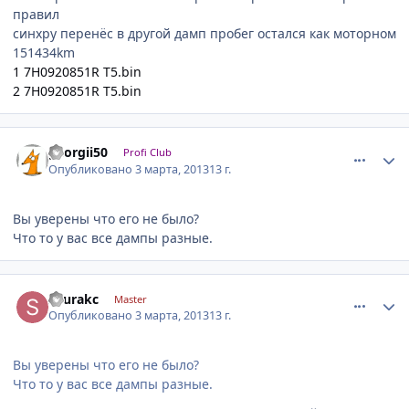
правил
синхру перенёс в другой дамп пробег остался как моторном
151434km
1 7H0920851R T5.bin
2 7H0920851R T5.bin
comment_401479
Author stats
georgii50
Profi Club
Опубликовано
3 марта, 2013
13 г.
Вы уверены что его не было?
Что то у вас все дампы разные.
comment_401485
Author stats
shurakc
Master
Опубликовано
3 марта, 2013
13 г.
Вы уверены что его не было?
Что то у вас все дампы разные.