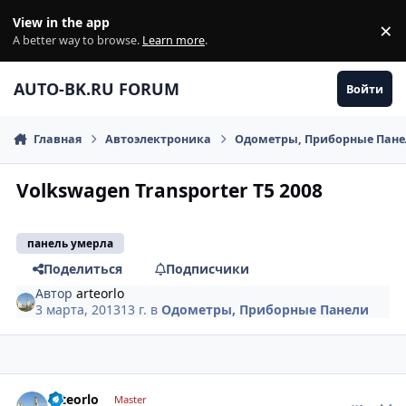
Перейти к содержанию
View in the app
×
Di
A better way to browse.
Learn more
.
AUTO-BK.RU FORUM
Войти
Главная
Автоэлектроника
Одометры, Приборные Пан
Volkswagen Transporter T5 2008
панель умерла
Поделиться
Подписчики
Автор
arteorlo
3 марта, 2013
13 г.
в
Одометры, Приборные Панели
comment_401420
Author stats
arteorlo
Master