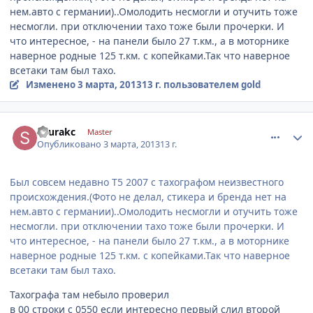
нем.авто с германии)..Омолодить несмогли и отучить тоже
несмогли. при отключении тахо тоже были прочерки. И
что интересное, - на панели было 27 т.км., а в моторнике
наверное родные 125 т.км. с копейками.Так что наверное
всетаки там был тахо.
Изменено
3 марта, 2013
13 г.
пользователем gold
comment_401451
Author stats
shurakc
Master
Опубликовано
3 марта, 2013
13 г.
Был совсем недавно T5 2007 с тахографом неизвестного
происхождения.(Фото не делал, стикера и бренда нет на
нем.авто с германии)..Омолодить несмогли и отучить тоже
несмогли. при отключении тахо тоже были прочерки. И
что интересное, - на панели было 27 т.км., а в моторнике
наверное родные 125 т.км. с копейками.Так что наверное
всетаки там был тахо.
Тахографа там небыло проверил
в 00 строки с 0550 если интересно первый слил второй