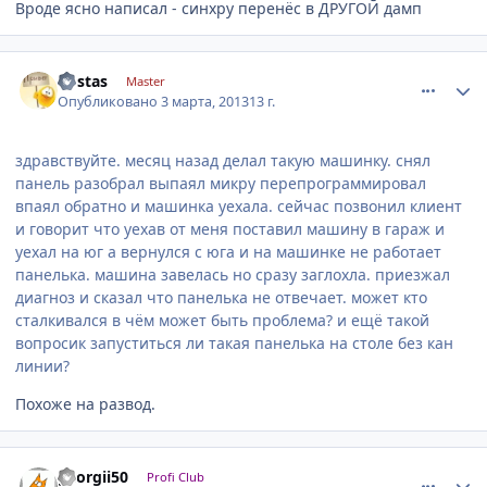
Вроде ясно написал - синхру перенёс в ДРУГОЙ дамп
comment_401487
Author stats
kostas
Master
Опубликовано
3 марта, 2013
13 г.
здравствуйте. месяц назад делал такую машинку. снял
панель разобрал выпаял микру перепрограммировал
впаял обратно и машинка уехала. сейчас позвонил клиент
и говорит что уехав от меня поставил машину в гараж и
уехал на юг а вернулся с юга и на машинке не работает
панелька. машина завелась но сразу заглохла. приезжал
диагноз и сказал что панелька не отвечает. может кто
сталкивался в чём может быть проблема? и ещё такой
вопросик запуститься ли такая панелька на столе без кан
линии?
Похоже на развод.
comment_401529
Author stats
georgii50
Profi Club