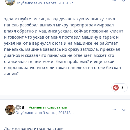
Опубликовано
3 марта, 2013
13 г.
здравствуйте. месяц назад делал такую машинку. снял
панель разобрал выпаял микру перепрограммировал
впаял обратно и машинка уехала. сейчас позвонил клиент
и говорит что уехав от меня поставил машину в гараж и
уехал на юг а вернулся с юга и на машинке не работает
панелька. машина завелась но сразу заглохла. приезжал
диагноз и сказал что панелька не отвечает. может кто
сталкивался в чём может быть проблема? и ещё такой
вопросик запуститься ли такая панелька на столе без кан
линии?
3
comment_401421
Author stats
AHB
Активные пользователи
Опубликовано
3 марта, 2013
13 г.
Должна запуститься на столе