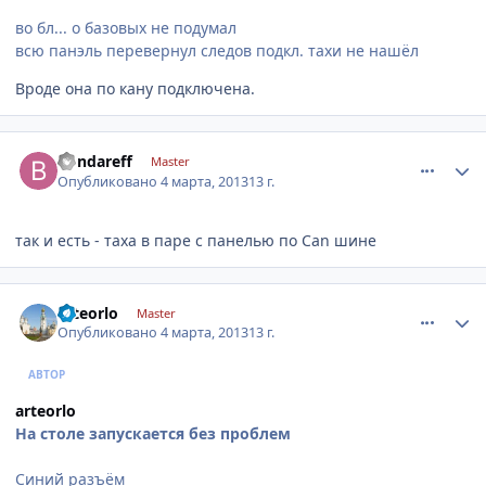
во бл... о базовых не подумал
всю панэль перевернул следов подкл. тахи не нашёл
Вроде она по кану подключена.
comment_401668
Author stats
Bondareff
Master
Опубликовано
4 марта, 2013
13 г.
так и есть - таха в паре с панелью по Сan шине
comment_401723
Author stats
arteorlo
Master
Опубликовано
4 марта, 2013
13 г.
АВТОР
arteorlo
На столе запускается без проблем
Синий разъём