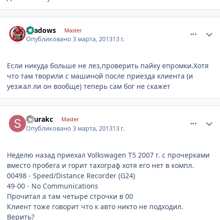
comment_401428
Author stats
shadows
Master
Опубликовано
3 марта, 2013
13 г.
Если никуда больше не лез,проверить пайку епромки.Хотя
что там творили с машиной после приезда клиента (и
уезжал ли он вообще) теперь сам бог не скажет
comment_401435
Author stats
shurakc
Master
Опубликовано
3 марта, 2013
13 г.
Неделю назад приехал Volkswagen T5 2007 г. с прочерками
вместо пробега и горит тахограф хотя его нет в компл.
00498 - Speed/Distance Recorder (G24)
49-00 - No Communications
Прочитал а там четыре строчки в 00
Клиент тоже говорит что к авто никто не подходил.
Верить?