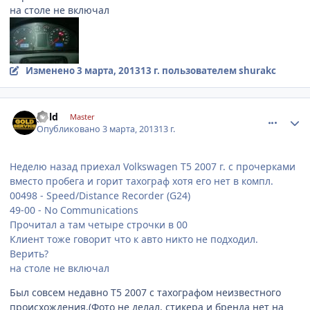
на столе не включал
Изменено
3 марта, 2013
13 г.
пользователем shurakc
comment_401442
Author stats
gold
Master
Опубликовано
3 марта, 2013
13 г.
Неделю назад приехал Volkswagen T5 2007 г. с прочерками
вместо пробега и горит тахограф хотя его нет в компл.
00498 - Speed/Distance Recorder (G24)
49-00 - No Communications
Прочитал а там четыре строчки в 00
Клиент тоже говорит что к авто никто не подходил.
Верить?
на столе не включал
Был совсем недавно T5 2007 с тахографом неизвестного
происхождения.(Фото не делал, стикера и бренда нет на