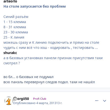
arteorlo
На столе запускается без проблем
Синий разъём
1 - 15 клемма
8 - 31 клемма
23 - 30 клемма
25 - К линия
можешь сразу и К линию подключить и прямо на столе
чудить с ним всё что хош - кодировать , тестировать ...
shurakc
а в базовых установках панели признак присутствия тахи
смотрел ?
во бл... о базовых не подумал
всю панэль перевернул следов подкл. тахи не нашёл
comment_401640
Author stats
georgii50
Profi Club
Опубликовано
4 марта, 2013
13 г.