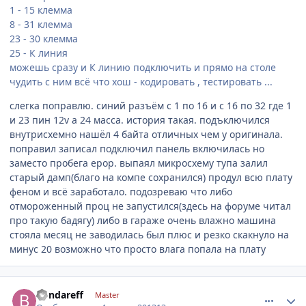
1 - 15 клемма
8 - 31 клемма
23 - 30 клемма
25 - К линия
можешь сразу и К линию подключить и прямо на столе
чудить с ним всё что хош - кодировать , тестировать ...
слегка поправлю. синий разъём с 1 по 16 и с 16 по 32 где 1
и 23 пин 12v а 24 масса. история такая. подъключился
внутрисхемно нашёл 4 байта отличных чем у оригинала.
поправил записал подключил панель включилась но
заместо пробега ерор. выпаял микросхему тупа залил
старый дамп(благо на компе сохранился) продул всю плату
феном и всё заработало. подозреваю что либо
отмороженный проц не запустился(здесь на форуме читал
про такую бадягу) либо в гараже очень влажно машина
стояла месяц не заводилась был плюс и резко скакнуло на
минус 20 возможно что просто влага попала на плату
comment_401759
Author stats
Bondareff
Master