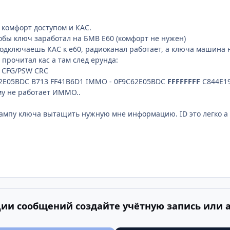
 комфорт доступом и КАС.
тобы ключ заработал на БМВ Е60 (комфорт не нужен)
подключаешь КАС к е60, радиоканал работает, а ключа машина н
прочитал кас а там след ерунда:
D CFG/PSW CRC
C62E05BDC B713 FF41B6D1 IMMO - 0F9C62E05BDC
FFFFFFFF
C844E19
му не работает ИММО..
ампу ключа вытащить нужную мне информацию. ID это легко а 
ии сообщений создайте учётную запись или 