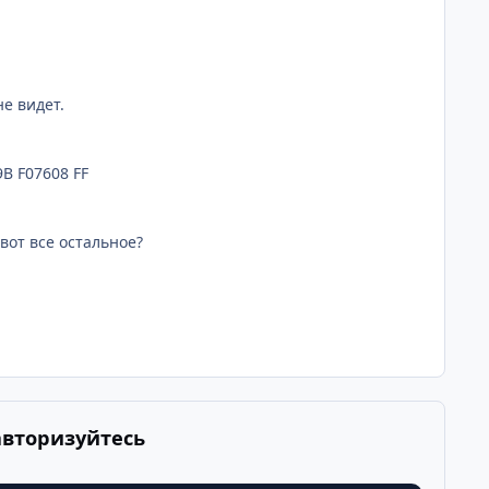
е видет.
B F07608 FF
вот все остальное?
авторизуйтесь