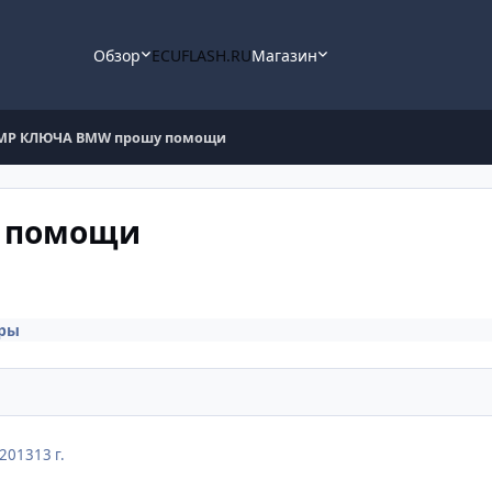
Обзор
ECUFLASH.RU
Магазин
MP КЛЮЧА BMW прошу помощи
 помощи
ры
 2013
13 г.