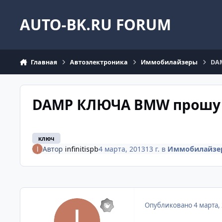
Перейти к содержанию
AUTO-BK.RU FORUM
Главная
Автоэлектроника
Иммобилайзеры
DA
DAMP КЛЮЧА BMW прошу
ключ
Автор
infinitispb
4 марта, 2013
13 г.
в
Иммобилайзе
Опубликовано
4 марта,