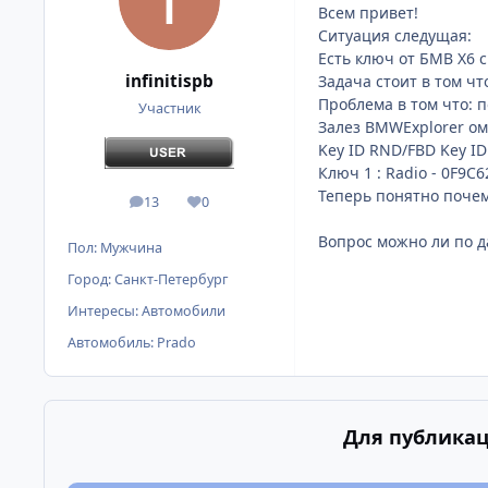
Всем привет!
Ситуация следущая:
Есть ключ от БМВ Х6 с
infinitispb
Задача стоит в том ч
Проблема в том что: 
Участник
Залез BMWExplorer ом 
Key ID RND/FBD Key I
Ключ 1 : Radio - 0F9
Теперь понятно поче
13
0
сообщения
Репутация
Вопрос можно ли по д
Пол:
Мужчина
Город:
Санкт-Петербург
Интересы:
Автомобили
Автомобиль:
Prado
Для публикац