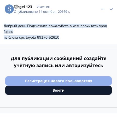
comment_987695
Author stats
sergei 123
Участник
Опубликовано
14 октября, 2016
9 г.
Добрый день.Подскажите пожалуйста а чем прочитать проц
fujitsu
из блока срс toyota 89170-52610
Для публикации сообщений создайте
учётную запись или авторизуйтесь
Регистрация нового пользователя
Войти