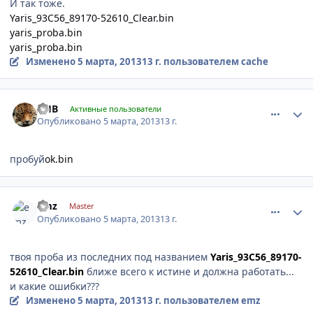
И так тоже.
Yaris_93C56_89170-52610_Clear.bin
yaris_proba.bin
yaris_proba.bin
Изменено
5 марта, 2013
13 г.
пользователем cache
comment_402164
Author stats
AHB
Активные пользователи
Опубликовано
5 марта, 2013
13 г.
пробуй
ok.bin
comment_402166
Author stats
emz
Master
Опубликовано
5 марта, 2013
13 г.
твоя проба из последних под названием
Yaris_93C56_89170-
52610_Clear.bin
ближе всего к истине и должна работать...
и какие ошибки???
Изменено
5 марта, 2013
13 г.
пользователем emz