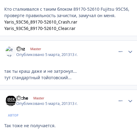
Кто сталкивался с таким блоком 89170-52610 Fujitsu 95С56,
проверте правильность зачистки, замучал он меня.
Yaris_93C56_89170-52610_Crash.rar
Yaris_93C56_89170-52610_Clear.rar
comment_402158
Author stats
emz
Master
Опубликовано
5 марта, 2013
13 г.
так ты краш даже и не затронул...
тут стандартный тойотовский...
comment_402161
Author stats
cache
Master
Опубликовано
5 марта, 2013
13 г.
АВТОР
Так тоже не получается.