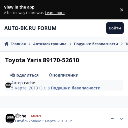
Перейти к содержанию
View in the app
×
Di
A better way to browse.
Learn more
.
AUTO-BK.RU FORUM
Войти
Главная
Автоэлектроника
Подушки безопасности
T
Toyota Yaris 89170-52610
Поделиться
Подписчики
Автор
cache
5 марта, 2013
13 г.
в
Подушки безопасности
comment_402154
Author stats
cache
Master
Опубликовано
5 марта, 2013
13 г.