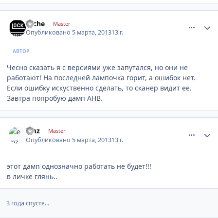
comment_402169
Author stats
cache
Master
Опубликовано
5 марта, 2013
13 г.
АВТОР
Чесно сказать я с версиями уже запутался, но они не
работают! На последней лампочка горит, а ошибок нет.
Если ошибку искуственно сделать, то сканер видит ее.
Завтра попробую дамп AHB.
comment_402175
Author stats
emz
Master
Опубликовано
5 марта, 2013
13 г.
этот дамп однозначно работать не будет!!!
в личке глянь..
3 года спустя...