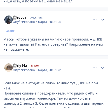
инфа есть, а по этим машинам не нашел.
comment_402415
Author stats
parovoz
Участник
Опубликовано
6 марта, 2013
13 г.
АВТОР
Массы которые указаны на чип-тюнере проверил. А ДПКВ
не может шалить? Как его проверить? Напряжение на нем
не подскажете.
comment_402421
Author stats
yuriy14a
Master
Опубликовано
6 марта, 2013
13 г.
Если блок не выходит на связь, то явно тут ДПКВ не при
чём.
Проверьте силовые предохранители, что рядом с АКБ и
массы на впускном коллекторе. Там их должно быть
минимум 2 иногда 3. Один плетёнка с кузова, и два чёрных.