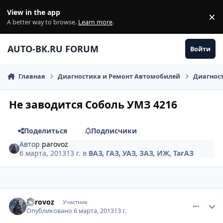
Перейти к содержанию
View in the app
×
Di
A better way to browse.
Learn more
.
AUTO-BK.RU FORUM
Войти
Главная
Диагностика и Ремонт Автомобилей
Диагнос
Не заводится Соболь УМЗ 4216
Поделиться
Подписчики
Автор
parovoz
6 марта, 2013
13 г.
в
ВАЗ, ГАЗ, УАЗ, ЗАЗ, ИЖ, ТагАЗ
comment_402375
Author stats
parovoz
Участник
Опубликовано
6 марта, 2013
13 г.