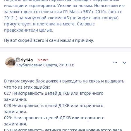
изоляции и экранировки. Уехали за новым. Но все-таки из-
за может долго отключаться ГР. Масса ЭБУ с 2010г. (авто с
2012г.) на минусовой клемме АБ (по инфе с чип-тюнера)
присутствует, и плетенка на месте. Силовые
предохранители целые.
Ну вот скорей всего и сами нашли причину.
comment_402461
Author stats
yuriy14a
Master
Опубликовано
6 марта, 2013
13 г.
В таком случае блок должен выходить на связь и выдавать
что то из этих ошибок:
027 Неисправность цепей ДПКВ или вторичного
зажигания.
028 Неисправность цепей ДПКВ или вторичного
зажигания.
029: Неисправность цепей ДПКВ или вторичного
зажигания.
053 Неисправность датчика положения коленчатого вала