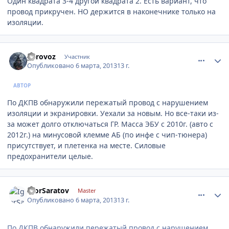
Один квадрата 3-4 другой квадрата 2. Есть вариант, что
провод прикручен. НО держится в наконечнике только на
изоляции.
comment_402442
Author stats
parovoz
Участник
Опубликовано
6 марта, 2013
13 г.
АВТОР
По ДКПВ обнаружили пережатый провод с нарушением
изоляции и экранировки. Уехали за новым. Но все-таки из-
за может долго отключаться ГР. Масса ЭБУ с 2010г. (авто с
2012г.) на минусовой клемме АБ (по инфе с чип-тюнера)
присутствует, и плетенка на месте. Силовые
предохранители целые.
comment_402450
Author stats
IgorSaratov
Master
Опубликовано
6 марта, 2013
13 г.
По ДКПВ обнаружили пережатый провод с нарушением