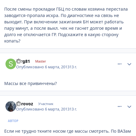
После смены прокладки ГБЦ по словам хозяина перестала
заводится-пропала искра. По диагностике на связь не
выходит. При включении зажигания БН может работать
пару минут, а после выкл. чек не гаснет долгое время и
долго не отключается ГР. Подскажите в какую сторону
копать?
comment_402383
Author stats
serg81
Master
Опубликовано
6 марта, 2013
13 г.
Массы все привинчены?
comment_402388
Author stats
parovoz
Участник
Опубликовано
6 марта, 2013
13 г.
АВТОР
Если не трудно ткните носом где массы смотреть. По ВАЗам