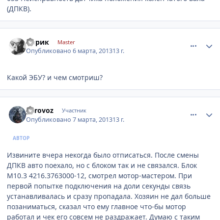
(ДПКВ).
comment_402490
Author stats
йорик
Master
Опубликовано
6 марта, 2013
13 г.
Какой ЭБУ? и чем смотриш?
comment_402948
Author stats
parovoz
Участник
Опубликовано
7 марта, 2013
13 г.
АВТОР
Извините вчера некогда было отписаться. После смены
ДПКВ авто поехало, но с блоком так и не связался. Блок
М10.3 4216.3763000-12, смотрел мотор-мастером. При
первой попытке подключения на доли секунды связь
устанавливалась и сразу пропадала. Хозяин не дал больше
позаниматься, сказал что ему главное что-бы мотор
работал и чек его совсем не раздражает. Думаю с таким