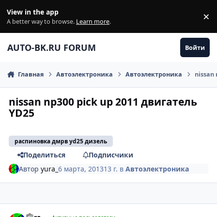
Перейти к содержанию
View in the app
×
Di
A better way to browse.
Learn more
.
AUTO-BK.RU FORUM
Войти
Главная
Автоэлектроника
Автоэлектроника
nissan
nissan np300 pick up 2011 двигатель
YD25
распиновка дмрв yd25 дизель
Поделиться
Подписчики
Автор
yura_
6 марта, 2013
13 г.
в
Автоэлектроника
comment_402534
Author stats