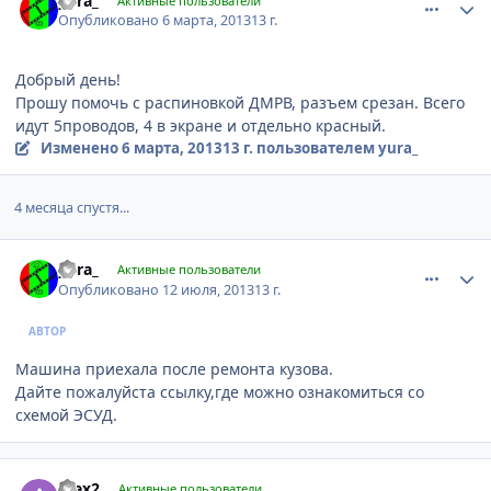
yura_
Активные пользователи
Опубликовано
6 марта, 2013
13 г.
Добрый день!
Прошу помочь с распиновкой ДМРВ, разъем срезан. Всего
идут 5проводов, 4 в экране и отдельно красный.
Изменено
6 марта, 2013
13 г.
пользователем yura_
4 месяца спустя...
comment_448867
Author stats
yura_
Активные пользователи
Опубликовано
12 июля, 2013
13 г.
АВТОР
Машина приехала после ремонта кузова.
Дайте пожалуйста ссылку,где можно ознакомиться со
схемой ЭСУД.
comment_449115
Author stats
Alex2
Активные пользователи