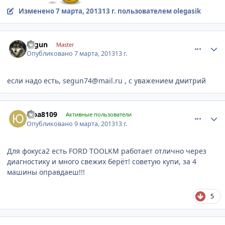
Изменено
7 марта, 2013
13 г.
пользователем olegasik
comment_403151
Author stats
segun
Master
Опубликовано
7 марта, 2013
13 г.
если надо есть, segun74@mail.ru , с уважением дмитрий
comment_403668
Author stats
юра8109
Активные пользователи
Опубликовано
9 марта, 2013
13 г.
Для фокуса2 есть FORD TOOLKM работает отлично через
диагностику и много свежих берёт! советую купи, за 4
машины оправдаеш!!!
5
comment_403677
Author stats