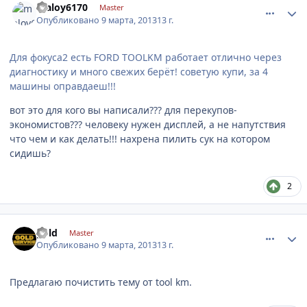
maloy6170
Master
Опубликовано
9 марта, 2013
13 г.
Для фокуса2 есть FORD TOOLKM работает отлично через
диагностику и много свежих берёт! советую купи, за 4
машины оправдаеш!!!
вот это для кого вы написали??? для перекупов-
экономистов??? человеку нужен дисплей, а не напутствия
что чем и как делать!!! нахрена пилить сук на котором
сидишь?
2
comment_403780
Author stats
gold
Master
Опубликовано
9 марта, 2013
13 г.
Предлагаю почистить тему от tool km.