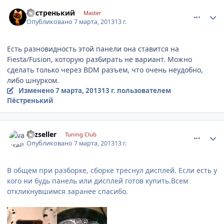
comment_403064
Author stats
Пёстренький
Master
Опубликовано
7 марта, 2013
13 г.
Есть разновидность этой панели она ставится на
Fiesta/Fusion, которую разбирать не вариант. Можно
сделать только через BDM разъем, что очень неудобно,
либо шнурком.
Изменено
7 марта, 2013
13 г.
пользователем
Пёстренький
comment_403066
Author stats
vazseller
Tuning Club
Опубликовано
7 марта, 2013
13 г.
В общем при разборке, сборке треснул дисплей. Если есть у
кого ни будь панель или дисплей готов купить.Всем
откликнувшимся заранее спасибо.