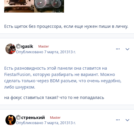
Есть щиток без процессора, если еще нужен пиши в личку.
comment_403075
Author stats
olegasik
Master
Опубликовано
7 марта, 2013
13 г.
Есть разновидность этой панели она ставится на
Fiesta/Fusion, которую разбирать не вариант. Можно
сделать только через BDM разъем, что очень неудобно,
либо шнурком.
на фокус ставиться такая? что то не попадалась
comment_403109
Author stats
Пёстренький
Master
Опубликовано
7 марта, 2013
13 г.