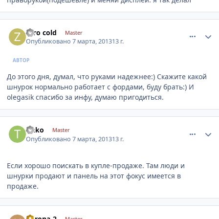
comment_403025
Author stats
zero cold
Master
Опубликовано
7 марта, 2013
13 г.
АВТОР
До этого дня, думал, что руками надежнее:) Скажите какой
шнурок нормально работает с фордами, буду брать:) И
olegasik спасибо за инфу, думаю пригодиться.
comment_403036
Author stats
tinko
Master
Опубликовано
7 марта, 2013
13 г.
Если хорошо поискать в купле-продаже. Там люди и
шнурки продают и панель на этот фокус имеется в
продаже.
comment_403039
Author stats
korona-2
Master