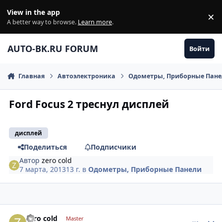
Перейти к содержанию
View in the app
×
Di
A better way to browse.
Learn more
.
AUTO-BK.RU FORUM
Войти
Главная
Автоэлектроника
Одометры, Приборные Пан
Ford Focus 2 треснул дисплей
дисплей
Поделиться
Подписчики
Автор
zero cold
7 марта, 2013
13 г.
в
Одометры, Приборные Панели
comment_403000
Author stats
zero cold
Master