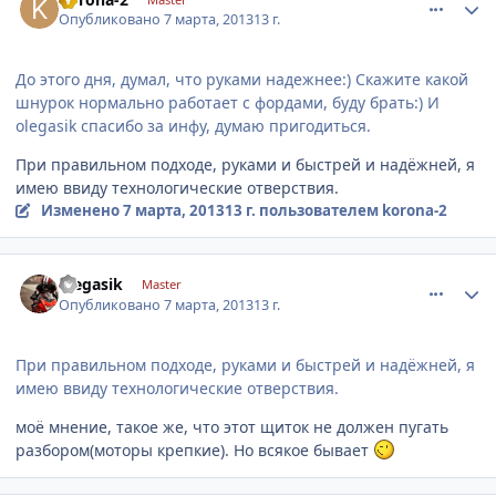
Опубликовано
7 марта, 2013
13 г.
До этого дня, думал, что руками надежнее:) Скажите какой
шнурок нормально работает с фордами, буду брать:) И
olegasik спасибо за инфу, думаю пригодиться.
При правильном подходе, руками и быстрей и надёжней, я
имею ввиду технологические отверствия.
Изменено
7 марта, 2013
13 г.
пользователем korona-2
comment_403050
Author stats
olegasik
Master
Опубликовано
7 марта, 2013
13 г.
При правильном подходе, руками и быстрей и надёжней, я
имею ввиду технологические отверствия.
моё мнение, такое же, что этот щиток не должен пугать
разбором(моторы крепкие). Но всякое бывает