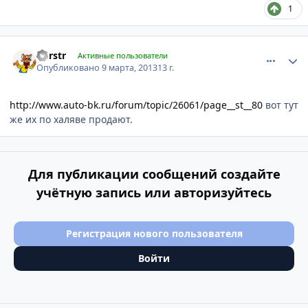
1
comment_403805
Author stats
Pdrstr
Активные пользователи
Опубликовано
9 марта, 2013
13 г.
http://www.auto-bk.ru/forum/topic/26061/page__st__80
вот тут
же их по халяве продают.
Для публикации сообщений создайте
учётную запись или авторизуйтесь
Регистрация нового пользователя
Войти