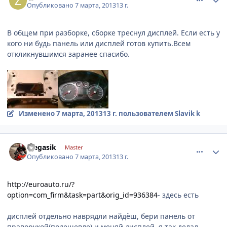
Опубликовано
7 марта, 2013
13 г.
В общем при разборке, сборке треснул дисплей. Если есть у
кого ни будь панель или дисплей готов купить.Всем
откликнувшимся заранее спасибо.
Изменено
7 марта, 2013
13 г.
пользователем Slavik k
comment_403010
Author stats
olegasik
Master
Опубликовано
7 марта, 2013
13 г.
http://euroauto.ru/?
option=com_firm&task=part&orig_id=936384
- здесь есть
дисплей отдельно наврядли найдёш, бери панель от
праворукой(подешевле) и меняй дисплей. я так делал