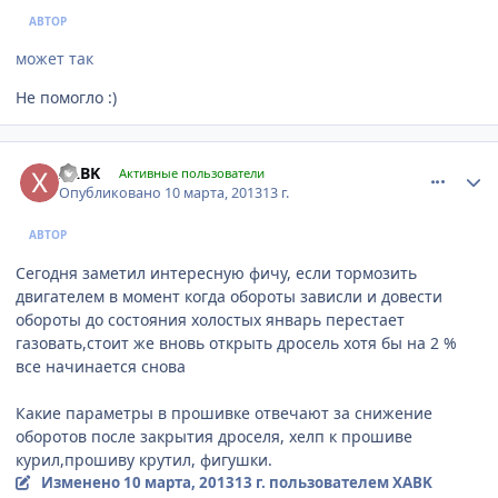
АВТОР
может так
Не помогло :)
comment_404245
Author stats
XABK
Активные пользователи
Опубликовано
10 марта, 2013
13 г.
АВТОР
Сегодня заметил интересную фичу, если тормозить
двигателем в момент когда обороты зависли и довести
обороты до состояния холостых январь перестает
газовать,стоит же вновь открыть дросель хотя бы на 2 %
все начинается снова
Какие параметры в прошивке отвечают за снижение
оборотов после закрытия дроселя, хелп к прошиве
курил,прошиву крутил, фигушки.
Изменено
10 марта, 2013
13 г.
пользователем XABK