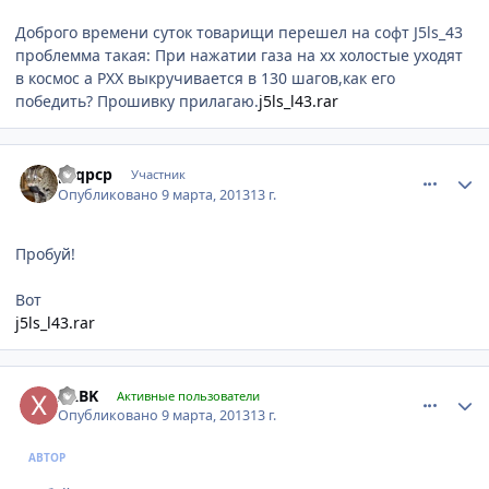
Доброго времени суток товарищи перешел на софт J5ls_43
проблемма такая: При нажатии газа на xx холостые уходят
в космос а PXX выкручивается в 130 шагов,как его
победить? Прошивку прилагаю.
j5ls_l43.rar
comment_403629
Author stats
pcqpcp
Участник
Опубликовано
9 марта, 2013
13 г.
Пробуй!
Вот
j5ls_l43.rar
comment_403836
Author stats
XABK
Активные пользователи
Опубликовано
9 марта, 2013
13 г.
АВТОР