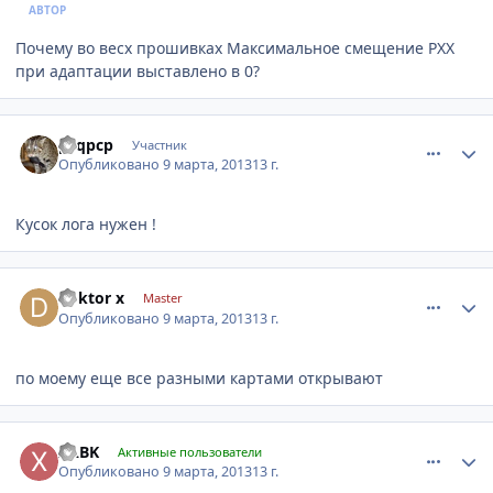
АВТОР
Почему во весх прошивках Максимальное смещение РХХ
при адаптации выставлено в 0?
comment_403994
Author stats
pcqpcp
Участник
Опубликовано
9 марта, 2013
13 г.
Кусок лога нужен !
comment_403999
Author stats
doktor x
Master
Опубликовано
9 марта, 2013
13 г.
по моему еще все разными картами открывают
comment_404097
Author stats
XABK
Активные пользователи
Опубликовано
9 марта, 2013
13 г.