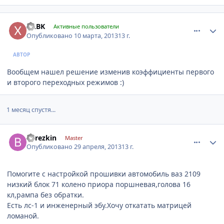
comment_404487
Author stats
XABK
Активные пользователи
Опубликовано
10 марта, 2013
13 г.
АВТОР
Вообщем нашел решение изменив коэффициенты первого
и второго переходных режимов :)
1 месяц спустя...
comment_424670
Author stats
berezkin
Master
Опубликовано
29 апреля, 2013
13 г.
Помогите с настройкой прошивки автомобиль ваз 2109
низкий блок 71 колено приора поршневая,голова 16
кл,рампа без обратки.
Есть лс-1 и инженерный эбу.Хочу откатать матрицей
ломаной.