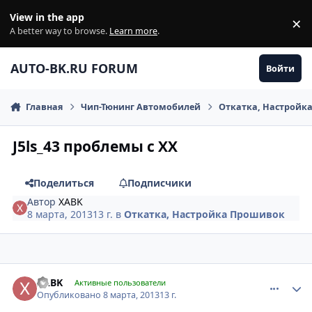
Перейти к содержанию
View in the app
×
Di
A better way to browse.
Learn more
.
AUTO-BK.RU FORUM
Войти
Главная
Чип-Тюнинг Автомобилей
Откатка, Настройк
J5ls_43 проблемы с XX
Поделиться
Подписчики
Автор
XABK
8 марта, 2013
13 г.
в
Откатка, Настройка Прошивок
comment_403614
Author stats
XABK
Активные пользователи
Опубликовано
8 марта, 2013
13 г.