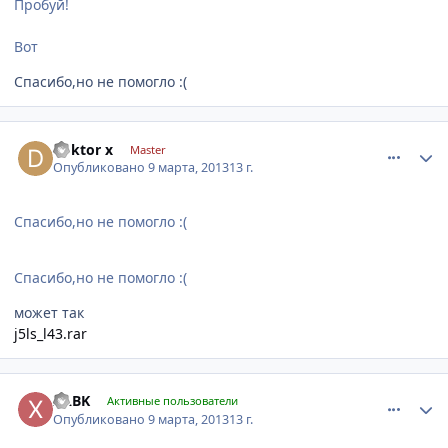
Пробуй!
Вот
Спасибо,но не помогло :(
comment_403838
Author stats
doktor x
Master
Опубликовано
9 марта, 2013
13 г.
Спасибо,но не помогло :(
Спасибо,но не помогло :(
может так
j5ls_l43.rar
comment_403841
Author stats
XABK
Активные пользователи
Опубликовано
9 марта, 2013
13 г.