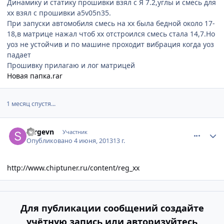
Динамику и статику прошивки взял с Я 7.2,углы и смесь для
хх взял с прошивки а5v05n35.
При запуски автомобиля смесь на хх была бедной около 17-
18,в матрице нажал чтоб хх отстроился смесь стала 14,7.Но
уоз не устойчив и по машине проходит вибрация когда уоз
падает
Прошивку прилагаю и лог матрицей
Новая папка.rar
1 месяц спустя...
comment_436479
Author stats
sergevn
Участник
Опубликовано
4 июня, 2013
13 г.
http://www.chiptuner.ru/content/reg_xx
Для публикации сообщений создайте
учётную запись или авторизуйтесь