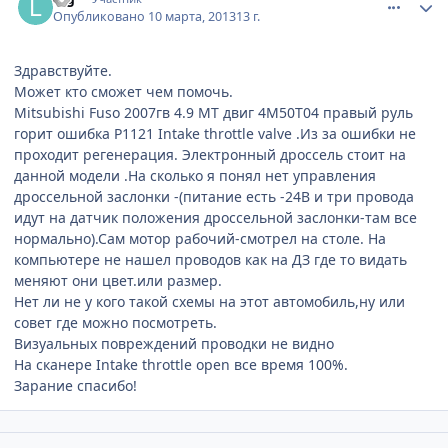
Опубликовано
10 марта, 2013
13 г.
Здравствуйте.
Может кто сможет чем помочь.
Mitsubishi Fuso 2007гв 4.9 МТ двиг 4М50Т04 правый руль
горит ошибка Р1121 Intake throttle valve .Из за ошибки не
проходит регенерация. Электронный дроссель стоит на
данной модели .На сколько я понял нет управления
дроссельной заслонки -(питание есть -24В и три провода
идут на датчик положения дроссельной заслонки-там все
нормально).Сам мотор рабочий-смотрел на столе. На
компьютере не нашел проводов как на ДЗ где то видать
меняют они цвет.или размер.
Нет ли не у кого такой схемы на этот автомобиль,ну или
совет где можно посмотреть.
Визуальных повреждений проводки не видно
На сканере Intake throttle open все время 100%.
Зарание спасибо!