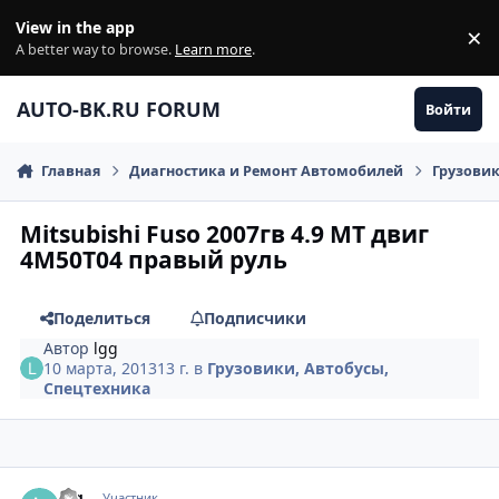
Перейти к содержанию
View in the app
×
Di
A better way to browse.
Learn more
.
AUTO-BK.RU FORUM
Войти
Главная
Диагностика и Ремонт Автомобилей
Грузовик
Mitsubishi Fuso 2007гв 4.9 МТ двиг
4М50Т04 правый руль
Поделиться
Подписчики
Автор
lgg
10 марта, 2013
13 г.
в
Грузовики, Автобусы,
Cпецтехника
comment_404199
Author stats
lgg
Участник