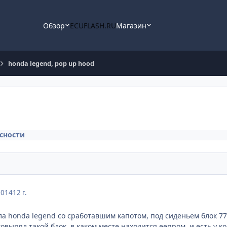
Обзор
ECUFLASH.RU
Магазин
honda legend, pop up hood
сности
2014
12 г.
ла honda legend со сработавшим капотом, под сиденьем блок 77
овырял такой блок, в каком месте находится еепром, и есть у к