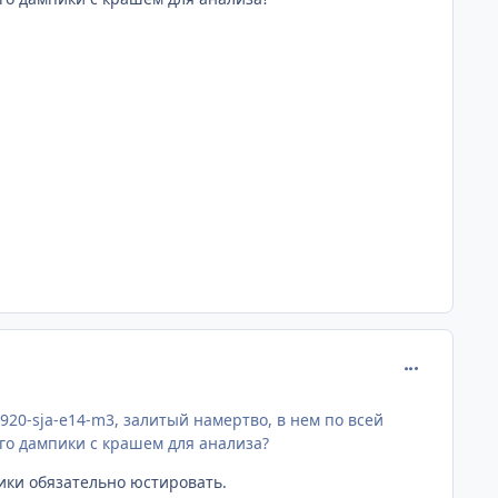
comment_596
920-sja-e14-m3, залитый намертво, в нем по всей
ого дампики с крашем для анализа?
чики обязательно юстировать.