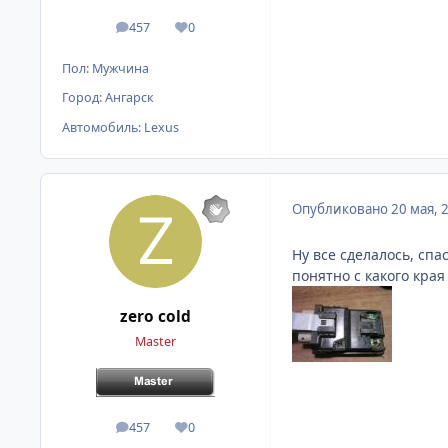
457
0
сообщения
Репутация
Пол:
Мужчина
Город:
Ангарск
Автомобиль:
Lexus
Опубликовано
20 мая, 
Ну все сделалось, спа
понятно с какого края
zero cold
Master
457
0
сообщения
Репутация