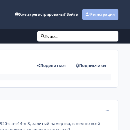
Уже зарегистрированы? Войти
Регистрация
Поиск...
Поделиться
Подписчики
comment_596
920-sja-e14-m3, залитый намертво, в нем по всей
ого дампики с крашем для анализа?