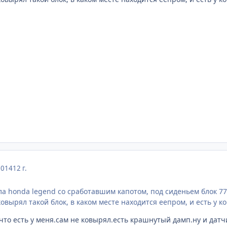
2014
12 г.
ла honda legend со сработавшим капотом, под сиденьем блок 77
овырял такой блок, в каком месте находится еепром, и есть у к
,что есть у меня.сам не ковырял.есть крашнутый дамп.ну и дат