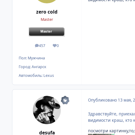
zero cold
Master
457
0
сообщения
Репутация
Пол:
Мужчина
Город:
Ангарск
Автомобиль:
Lexus
Опубликовано
13 мая, 
Здравствуйте, приеха
видимости краш, кто к
посмотри картинку,то
desufa