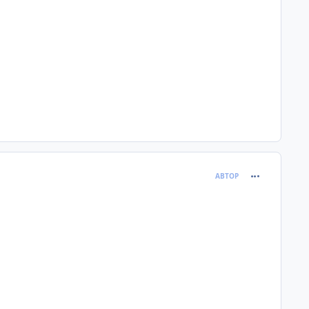
comment_596
АВТОР