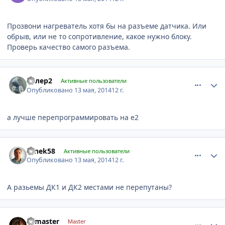
Прозвони нагреватель хотя бы на разъеме датчика. Или
обрыв, или не то сопротивление, какое нужно блоку.
Проверь качество самого разъема.
comment_596185
Author stats
кулер2
Активные пользователи
Опубликовано
13 мая, 2014
12 г.
а лучше перепрограммировать на е2
comment_596198
Author stats
sanek58
Активные пользователи
Опубликовано
13 мая, 2014
12 г.
А разьемы ДК1 и ДК2 местами не перепутаны?
comment_596262
Author stats
Tumaster
Master