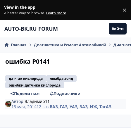
Перейти к содержанию
View in the app
×
Di
A better way to browse.
Learn more
.
AUTO-BK.RU FORUM
Войти
Главная
Диагностика и Ремонт Автомобилей
Диагнос
ошибка Р0141
датчик кислорода
лямбда зонд
ошибки датчика кислорода
Поделиться
Подписчики
Автор
Владимир11
13 мая, 2014
12 г.
в
ВАЗ, ГАЗ, УАЗ, ЗАЗ, ИЖ, ТагАЗ
comment_596172
Author stats