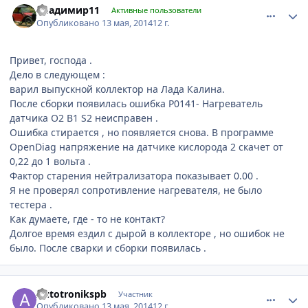
Владимир11
Активные пользователи
Опубликовано
13 мая, 2014
12 г.
Привет, господа .
Дело в следующем :
варил выпускной коллектор на Лада Калина.
После сборки появилась ошибка Р0141- Нагреватель
датчика О2 В1 S2 неисправен .
Ошибка стирается , но появляется снова. В программе
OpenDiag напряжение на датчике кислорода 2 скачет от
0,22 до 1 вольта .
Фактор старения нейтрализатора показывает 0.00 .
Я не проверял сопротивление нагревателя, не было
тестера .
Как думаете, где - то не контакт?
Долгое время ездил с дырой в коллекторе , но ошибок не
было. После сварки и сборки появилась .
comment_596179
Author stats
Autotronikspb
Участник
Опубликовано
13 мая, 2014
12 г.