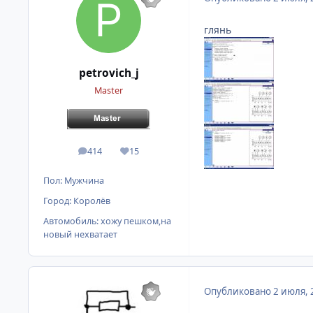
глянь
petrovich_j
Master
414
15
сообщения
Репутация
Пол:
Мужчина
Город:
Королёв
Автомобиль:
хожу пешком,на
новый нехватает
Опубликовано
2 июля, 