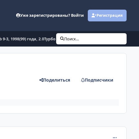
Уже зарегистрированы? Войти
Регистрация
b 9-3, 1998(99) года, 2.0Турбо (бенз), ошибка датчика распредвала???
Поиск...
Поделиться
Подписчики
comment_619