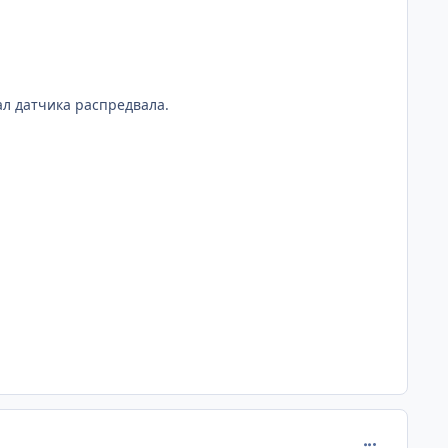
ал датчика распредвала.
comment_619