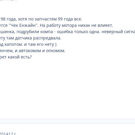
8 года, хотя по запчастям 99 года все.
тся "Чек Енжайн". На работу мотора никак не влияет.
ашинка, подрубили компа - ошибка только одна. неверный сигн
ету там датчика распредвала.
 капотом. и там его нету )
янчем, и автокомом и опкомом.
рет какой есть?
2014
12 г.