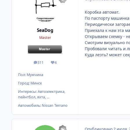
Коробка автомат.
По паспорту машинка 9
Периодически загорае
SeaDog
Приехала к нам эта м
Открываем схемку - н
Master
Смотрим визуально под
Пробовали читать и л
Куда лезть? может сек
311
4
сообщения
Репутация
Пол:
Мужчина
Город:
Минск
Интересы:
Автоэлектрика,
пейнтбол, яхта, ...
Автомобиль:
Nissan Terrano
Опубликовано
2 июля, 