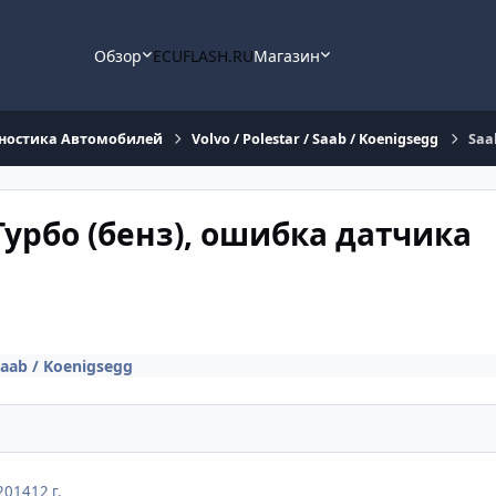
Обзор
ECUFLASH.RU
Магазин
ностика Автомобилей
Volvo / Polestar / Saab / Koenigsegg
Saa
.0Турбо (бенз), ошибка датчика
 Saab / Koenigsegg
2014
12 г.