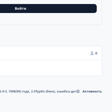
Войти
0
b 9-3, 1998(99) года, 2.0Турбо (бенз), ошибка датчика распредвала???
Активность