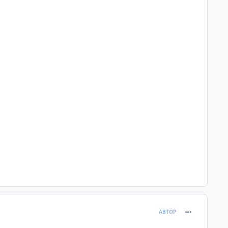
comment_619
АВТОР