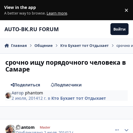
Перейти к содержанию
View in the app
×
Di
A better way to browse.
Learn more
.
AUTO-BK.RU FORUM
Войти
Главная
Общение
Кто Бухает тот Отдыхает
срочно 
срочно ищу порядочного человека в
Самаре
Поделиться
Подписчики
Автор
phantom
2 июля, 2014
12 г.
в
Кто Бухает тот Отдыхает
comment_619361
Author stats
phantom
Master
Опубликовано
2 июля, 2014
12 г.