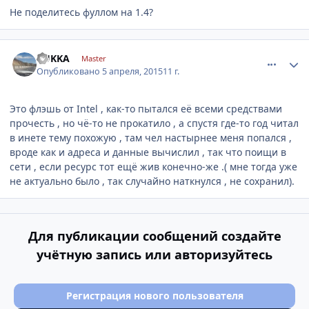
Не поделитесь фуллом на 1.4?
comment_770922
Author stats
YUKKA
Master
Опубликовано
5 апреля, 2015
11 г.
Это флэшь от Intel , как-то пытался её всеми средствами
прочесть , но чё-то не прокатило , а спустя где-то год читал
в инете тему похожую , там чел настырнее меня попался ,
вроде как и адреса и данные вычислил , так что поищи в
сети , если ресурс тот ещё жив конечно-же .( мне тогда уже
не актуально было , так случайно наткнулся , не сохранил).
Для публикации сообщений создайте
учётную запись или авторизуйтесь
Регистрация нового пользователя