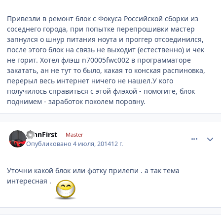
Привезли в ремонт блок с Фокуса Российской сборки из
соседнего города, при попытке перепрошивки мастер
запнулся о шнур питания ноута и проггер отсоединился,
после этого блок на связь не выходит (естественно) и чек
не горит. Хотел флэш n70005fwc002 в программаторе
закатать, ан не тут то было, какая то конская распиновка,
перерыл весь интернет ничего не нашел.У кого
получилось справиться с этой флэхой - помогите, блок
поднимем - заработок поколем поровну.
comment_620194
Author stats
JohnFirst
Master
Опубликовано
4 июля, 2014
12 г.
Уточни какой блок или фотку прилепи . а так тема
интересная .
comment_620223
Author stats