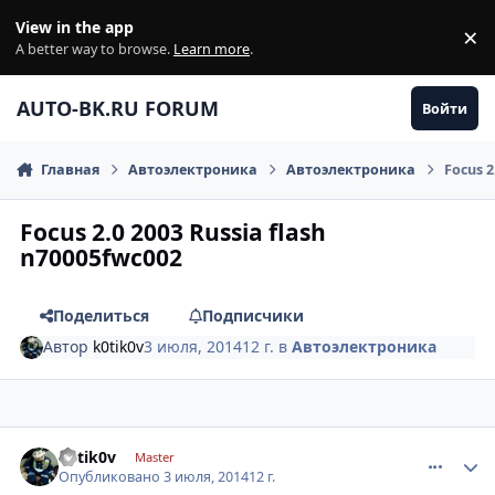
Перейти к содержанию
View in the app
×
Di
A better way to browse.
Learn more
.
AUTO-BK.RU FORUM
Войти
Главная
Автоэлектроника
Автоэлектроника
Focus 2
Focus 2.0 2003 Russia flash
n70005fwc002
Поделиться
Подписчики
Автор
k0tik0v
3 июля, 2014
12 г.
в
Автоэлектроника
comment_619937
Author stats
k0tik0v
Master
Опубликовано
3 июля, 2014
12 г.