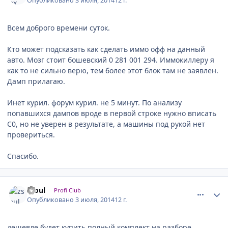
Опубликовано
3 июля, 2014
12 г.
Всем доброго времени суток.
Кто может подсказать как сделать иммо офф на данный
авто. Мозг стоит бошевский 0 281 001 294. Иммокиллеру я
как то не сильно верю, тем более этот блок там не заявлен.
Дамп прилагаю.
Инет курил. форум курил. не 5 минут. По анализу
попавшихся дампов вроде в первой строке нужно вписать
С0, но не уверен в результате, а машины под рукой нет
провериться.
Спасибо.
comment_620142
Author stats
zsoul
Profi Club
Опубликовано
3 июля, 2014
12 г.
дешевле будет купить полный комплект на разборе .