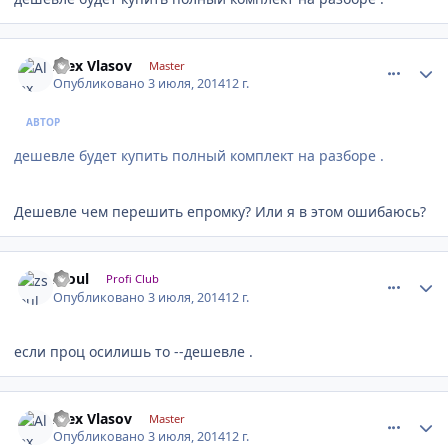
comment_620146
Author stats
Alex Vlasov
Master
Опубликовано
3 июля, 2014
12 г.
АВТОР
дешевле будет купить полный комплект на разборе .
Дешевле чем перешить епромку? Или я в этом ошибаюсь?
comment_620147
Author stats
zsoul
Profi Club
Опубликовано
3 июля, 2014
12 г.
если проц осилишь то --дешевле .
comment_620153
Author stats
Alex Vlasov
Master
Опубликовано
3 июля, 2014
12 г.