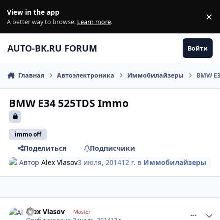
Перейти к содержанию
View in the app
×
Di
A better way to browse.
Learn more
.
AUTO-BK.RU FORUM
Войти
Главная
Автоэлектроника
Иммобилайзеры
BMW E3
BMW E34 525TDS Immo
immo off
Поделиться
Подписчики
Автор
Alex Vlasov
3 июля, 2014
12 г.
в
Иммобилайзеры
comment_620136
Author stats
Alex Vlasov
Master