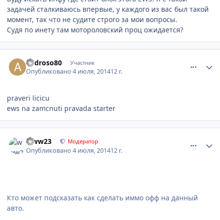
задачей сталкиваюсь впервые, у каждого из вас был такой
момент, так что не судите строго за мои вопросы.
Судя по инету там мотороловский проц ожидается?
comment_620347
Author stats
androso80
Участник
Опубликовано
4 июля, 2014
12 г.
praveri licicu
ews na zamcnuti pravada starter
comment_620448
Author stats
www23
Модератор
Опубликовано
4 июля, 2014
12 г.
Кто может подсказать как сделать иммо офф на данный
авто.