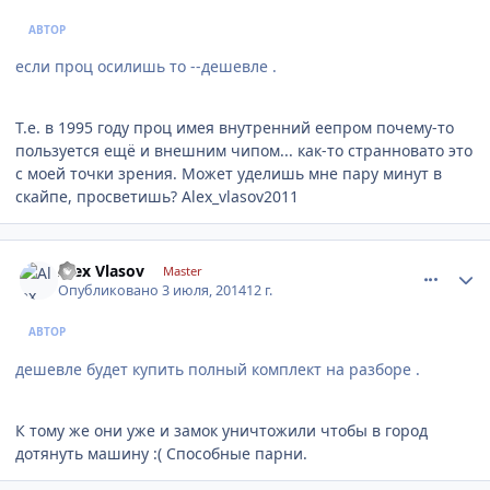
АВТОР
если проц осилишь то --дешевле .
Т.е. в 1995 году проц имея внутренний еепром почему-то
пользуется ещё и внешним чипом... как-то странновато это
с моей точки зрения. Может уделишь мне пару минут в
скайпе, просветишь? Alex_vlasov2011
comment_620167
Author stats
Alex Vlasov
Master
Опубликовано
3 июля, 2014
12 г.
АВТОР
дешевле будет купить полный комплект на разборе .
К тому же они уже и замок уничтожили чтобы в город
дотянуть машину :( Способные парни.