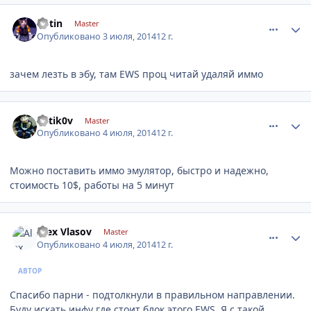
comment_620180
Author stats
kotin
Master
Опубликовано
3 июля, 2014
12 г.
зачем лезть в эбу, там EWS проц читай удаляй иммо
comment_620227
Author stats
k0tik0v
Master
Опубликовано
4 июля, 2014
12 г.
Можно поставить иммо эмулятор, быстро и надежно,
стоимость 10$, работы на 5 минут
comment_620309
Author stats
Alex Vlasov
Master
Опубликовано
4 июля, 2014
12 г.
АВТОР
Спасибо парни - подтолкнули в правильном направлении.
Буду искать инфу где стоит блок этого EWS. Я с такой