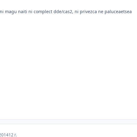
ni magu naiti ni complect dde/cas2, ni privezca ne paluceaetsea
2014
12 г.