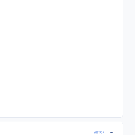
comment_620
АВТОР