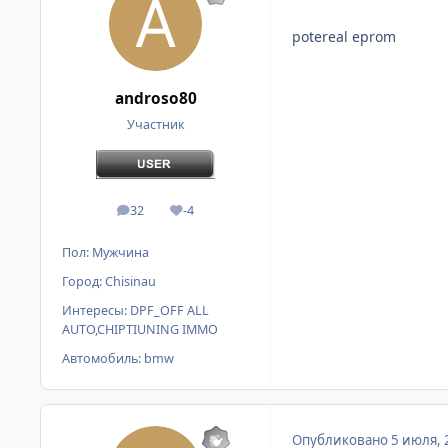
potereal eprom
androso80
Участник
32
-4
сообщения
Репутация
Пол:
Мужчина
Город:
Chisinau
Интересы:
DPF_OFF ALL
AUTO,CHIPTIUNING IMMO
Автомобиль:
bmw
Опубликовано
5 июля, 