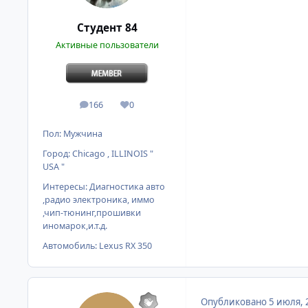
Студент 84
Активные пользователи
166
0
сообщения
Репутация
Пол:
Мужчина
Город:
Chicago , ILLINOIS "
USA "
Интересы:
Диагностика авто
,радио электроника, иммо
,чип-тюнинг,прошивки
иномарок,и.т.д.
Автомобиль:
Lexus RX 350
Опубликовано
5 июля, 