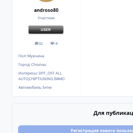
androso80
Участник
32
-4
сообщения
Репутация
Пол:
Мужчина
Город:
Chisinau
Интересы:
DPF_OFF ALL
AUTO,CHIPTIUNING IMMO
Автомобиль:
bmw
Для публикац
Регистрация нового пользо