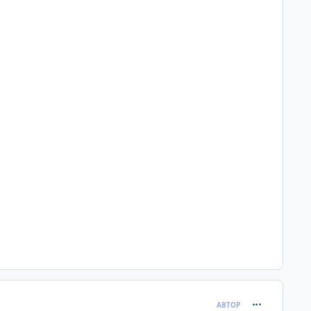
comment_620
АВТОР