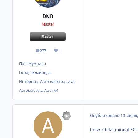
DND
Master
277
1
сообщения
Репутация
Пол:
Мужчина
Город:
Клайпеда
Интересы:
Авто електроника
Автомобиль:
Audi A4
Опубликовано
13 июля
bmw zdelal,mineal ECU 