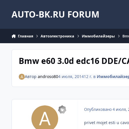
Перейти к содержанию
AUTO-BK.RU FORUM
Главная
Автоэлектроника
Иммобилайзеры
Bmw
Bmw e60 3.0d edc16 DDE/C
Автор
androso80
4 июля, 2014
12 г.
в
Иммобилайзе
Опубликовано
4 июля, 
privet mojet esti u ca