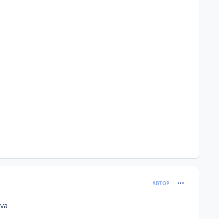
comment_624
АВТОР
ova