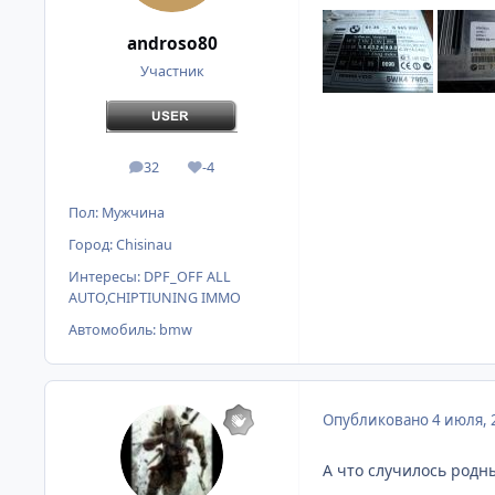
androso80
Участник
32
-4
сообщения
Репутация
Пол:
Мужчина
Город:
Chisinau
Интересы:
DPF_OFF ALL
AUTO,CHIPTIUNING IMMO
Автомобиль:
bmw
Опубликовано
4 июля, 
А что случилось родн