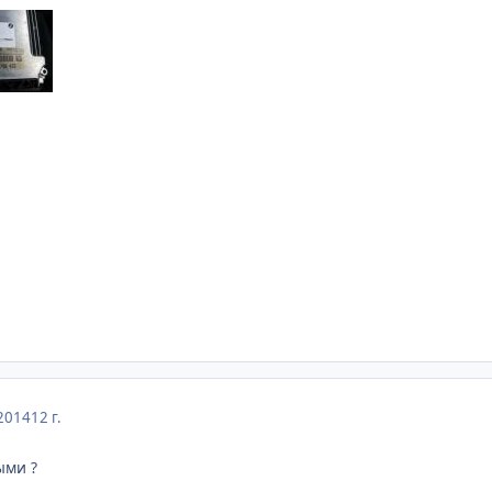
2014
12 г.
ыми ?