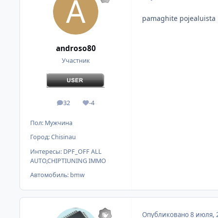
pamaghite pojealuista 
androso80
Участник
32
-4
сообщения
Репутация
Пол:
Мужчина
Город:
Chisinau
Интересы:
DPF_OFF ALL
AUTO,CHIPTIUNING IMMO
Автомобиль:
bmw
Опубликовано
8 июля, 