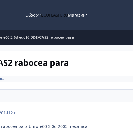
Обзор
ECUFLASH.RU
Магазин
 e60 3.0d edc16 DDE/CAS2 rabocea para
AS2 rabocea para
ры
2014
12 г.
vo rabocea para bmw e60 3.0d 2005 mecanica