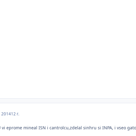
, 2014
12 г.
vi eprome mineal ISN i cantrolcu,zdelal sinhru si INPA, i vseo gat