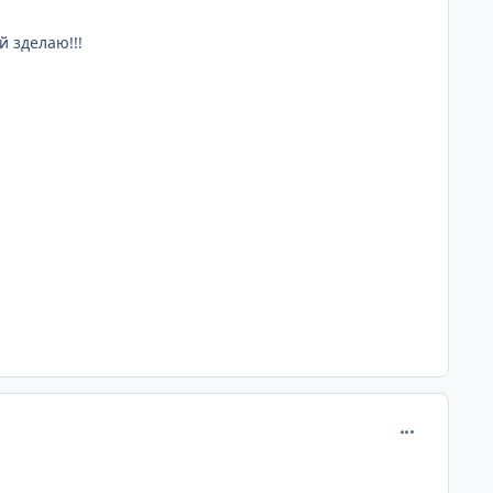
й зделаю!!!
comment_622