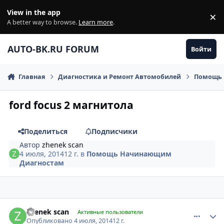
Перейти к содержанию
View in the app
×
Di
A better way to browse.
Learn more
.
AUTO-BK.RU FORUM
Войти
Главная
Диагностика и Ремонт Автомобилей
Помощь 
ford focus 2 магнитола
Поделиться
Подписчики
Автор
zhenek scan
4 июля, 2014
12 г.
в
Помощь Начинающим
Диагностам
comment_620505
Author stats
zhenek scan
Активные пользователи
Опубликовано
4 июля, 2014
12 г.