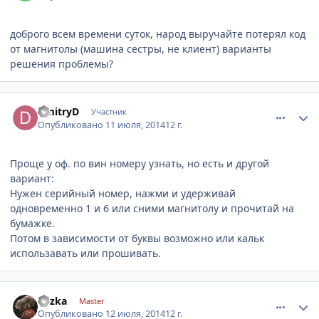
доброго всем времени суток, народ выручайте потерял код
от магнитолы (машина сестры, не клиент) варианты
решения проблемы?
comment_624402
Author stats
DmitryD
Участник
Опубликовано
11 июля, 2014
12 г.
Проще у оф. по вин номеру узнать, но есть и другой
вариант:
Нужен серийный номер, нажми и удерживай
одновременно 1 и 6 или сними магнитолу и прочитай на
бумажке.
Потом в зависимости от буквы возможно или кальк
использавать или прошивать.
comment_624518
Author stats
kyzka
Master
Опубликовано
12 июля, 2014
12 г.