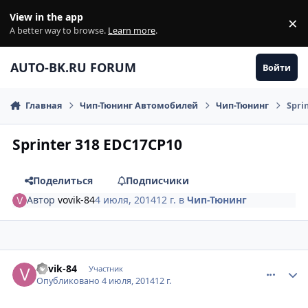
Перейти к содержанию
View in the app
×
Di
A better way to browse.
Learn more
.
AUTO-BK.RU FORUM
Войти
Главная
Чип-Тюнинг Автомобилей
Чип-Тюнинг
Spri
Sprinter 318 EDC17CP10
Поделиться
Подписчики
Автор
vovik-84
4 июля, 2014
12 г.
в
Чип-Тюнинг
comment_620508
Author stats
vovik-84
Участник
Опубликовано
4 июля, 2014
12 г.