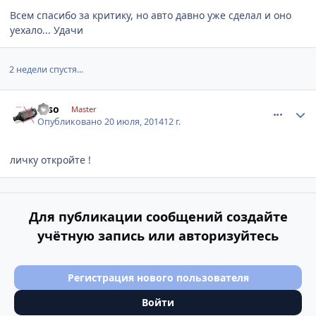
Всем спасибо за критику, но авто давно уже сделал и оно
уехало... Удачи
2 недели спустя...
comment_628862
Author stats
Esso
Master
Опубликовано
20 июля, 2014
12 г.
личку откройте !
Для публикации сообщений создайте
учётную запись или авторизуйтесь
Регистрация нового пользователя
Войти