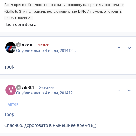
Всем привет. Кто может проверить прошивку на правильность считки
(Galletto 3) и на правильность отключение DPF. И помочь отключить
EGR? Спасибо...
flash sprinter.rar
comment_620511
Author stats
Волков
Master
Опубликовано
4 июля, 2014
12 г.
100$
comment_620515
Author stats
vovik-84
Участник
Опубликовано
4 июля, 2014
12 г.
АВТОР
100$
Спасибо, дороговато в нынешнее время ((((