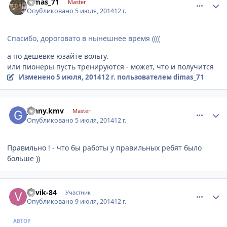
dimas_71
Master
Опубликовано
5 июля, 2014
12 г.
Спасибо, дороговато в нынешнее время ((((
а по дешевке юзайте вольту.
или пионеры пусть тренируются - может, что и получится
Изменено
5 июля, 2014
12 г.
пользователем dimas_71
comment_620636
Author stats
ginny.kmv
Master
Опубликовано
5 июля, 2014
12 г.
Правильно ! - что бы работы у правильных ребят было
больше ))
comment_622730
Author stats
vovik-84
Участник
Опубликовано
9 июля, 2014
12 г.
АВТОР