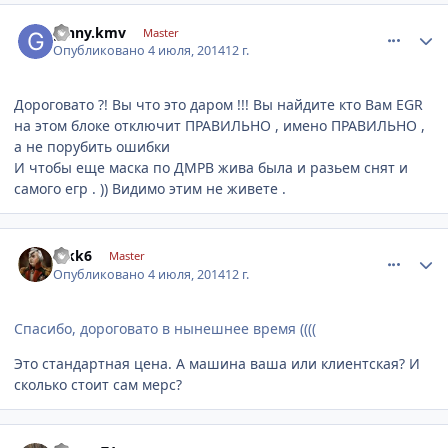
comment_620527
Author stats
ginny.kmv
Master
Опубликовано
4 июля, 2014
12 г.
Дороговато ?! Вы что это даром !!! Вы найдите кто Вам EGR
на этом блоке отключит ПРАВИЛЬНО , имено ПРАВИЛЬНО ,
а не порубить ошибки
И чтобы еще маска по ДМРВ жива была и разьем снят и
самого егр . )) Видимо этим не живете .
comment_620564
Author stats
fakk6
Master
Опубликовано
4 июля, 2014
12 г.
Спасибо, дороговато в нынешнее время ((((
Это стандартная цена. А машина ваша или клиентская? И
сколько стоит сам мерс?
comment_620602
Author stats