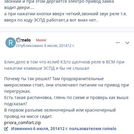
звонкий и при этом дергается электро привод замка
водит.двери....
а при нажатии кнопки вверх четкий,звонкий звук реле т.е.
вверх по ходу ЭСПД работает,а вот вниз нет..
comment_621009
Author stats
romelo
Master
Опубликовано
6 июля, 2014
12 г.
Блин,дело в том что еслиб КЗ,то щелчков реле в BCM при
нажатии клавиши ЭСПД я бы не слышал
Почему ты так решил? Там продохранительные
микросхемки стоят, они отключают питание на привод при
перегрузках.
Есть такая распиновка, глянь по схеме и проверь как выше
подсказал?
В первом разъеме зеленочерный или красночерный
провод на массе сидит.
priora_comfort.zip
Изменено
6 июля, 2014
12 г.
пользователем romelo