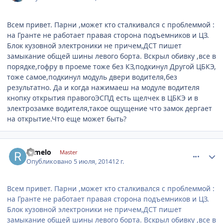
Всем привет. Парни ,может кто сталкивался с проблеммой :
на Гранте не работает правая сторона подъемников и ЦЗ.
Блок кузовной электроники не причем,ДСТ пишет
замыкание общей шины левого борта. Вскрыл обивку ,все в
порядке,гофру в проеме тоже без КЗ,подкинул Другой ЦБКЭ,
тоже самое,подкинул модуль двери водителя,без
результатно. Да и когда нажимаеш на модуле водителя
кнопку открытия правогоЭСПД есть щелчек в ЦБКЭ и в
электрозамке водителя,такое ощущение что замок дергает
на открытие.Что еще может быть?
comment_620742
Author stats
romelo
Master
Опубликовано
5 июля, 2014
12 г.
Всем привет. Парни ,может кто сталкивался с проблеммой :
на Гранте не работает правая сторона подъемников и ЦЗ.
Блок кузовной электроники не причем,ДСТ пишет
замыкание общей шины левого борта. Вскрыл обивку ,все в