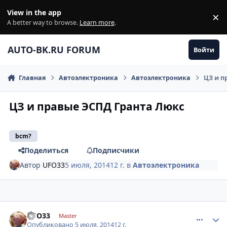
Перейти к содержанию
View in the app
×
Di
A better way to browse.
Learn more
.
AUTO-BK.RU FORUM
Войти
Главная
Автоэлектроника
Автоэлектроника
ЦЗ и п
ЦЗ и правые ЭСПД Гранта Люкс
bcm?
Поделиться
Подписчики
Автор
UFO33
5 июля, 2014
12 г.
в
Автоэлектроника
comment_620682
Author stats
UFO33
Master
Опубликовано
5 июля, 2014
12 г.