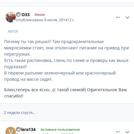
comment_622522
Author stats
UFO33
Master
Опубликовано
8 июля, 2014
12 г.
АВТОР
Почему ты так решил? Там продохранительные
микросхемки стоят, они отключают питание на привод при
перегрузках.
Есть такая распиновка, глянь по схеме и проверь как выше
подсказал?
В первом разъеме зеленочерный или красночерный
провод на массе сидит.
Блин,теперь все ясно...(с такой схемой) Офигительное Вам
спасибо!!
2 недели спустя...
comment_627863
Author stats
valera134
Активные пользователи