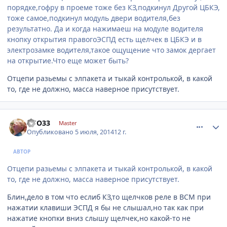
порядке,гофру в проеме тоже без КЗ,подкинул Другой ЦБКЭ,
тоже самое,подкинул модуль двери водителя,без
результатно. Да и когда нажимаеш на модуле водителя
кнопку открытия правогоЭСПД есть щелчек в ЦБКЭ и в
электрозамке водителя,такое ощущение что замок дергает
на открытие.Что еще может быть?
Отцепи разьемы с элпакета и тыкай контролькой, в какой
то, где не должно, масса наверное присутствует.
comment_620749
Author stats
UFO33
Master
Опубликовано
5 июля, 2014
12 г.
АВТОР
Отцепи разьемы с элпакета и тыкай контролькой, в какой
то, где не должно, масса наверное присутствует.
Блин,дело в том что еслиб КЗ,то щелчков реле в BCM при
нажатии клавиши ЭСПД я бы не слышал,но так как при
нажатие кнопки вниз слышу щелчек,но какой-то не