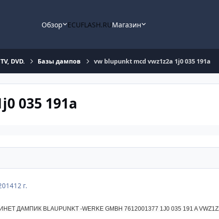
Обзор
ECUFLASH.RU
Магазин
TV, DVD.
Базы дампов
vw blupunkt mcd vwz1z2a 1j0 035 191a
j0 035 191a
2014
12 г.
ИНЕТ ДАМПИК BLAUPUNKT -WERKE GMBH 7612001377 1J0 035 191 A VWZ1Z