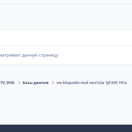
сматривает данную страницу
TV, DVD.
Базы дампов
vw blupunkt mcd vwz1z2a 1j0 035 191a