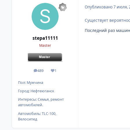
Опубликовано
7 июля, 
Существует вероятност
Последний раз машина 
stepa11111
Master
489
1
сообщения
Репутация
Пол:
Мужчина
Город:
Нефтеюганск
Интересы:
Семья, ремонт
автомобилей.
Автомобиль:
TLC-100,
Велосипед