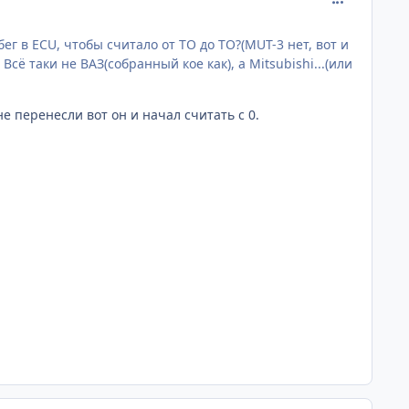
ег в ECU, чтобы считало от ТО до ТО?(MUT-3 нет, вот и
сё таки не ВАЗ(собранный кое как), а Mitsubishi...(или
е перенесли вот он и начал считать с 0.