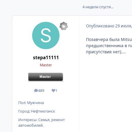
4 недели спустя...
Опубликовано
29 июля
Позавчера была Mitsub
предшественника в пан
присутствия нет)....
stepa11111
Master
489
1
сообщения
Репутация
Пол:
Мужчина
Город:
Нефтеюганск
Интересы:
Семья, ремонт
автомобилей.