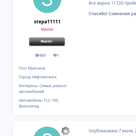
Все верно 11720 проб
Спасибо! Сомнения ра
stepa11111
Master
489
1
сообщения
Репутация
Пол:
Мужчина
Город:
Нефтеюганск
Интересы:
Семья, ремонт
автомобилей.
Автомобиль:
TLC-100,
Велосипед
Опубликовано
7 июля, 