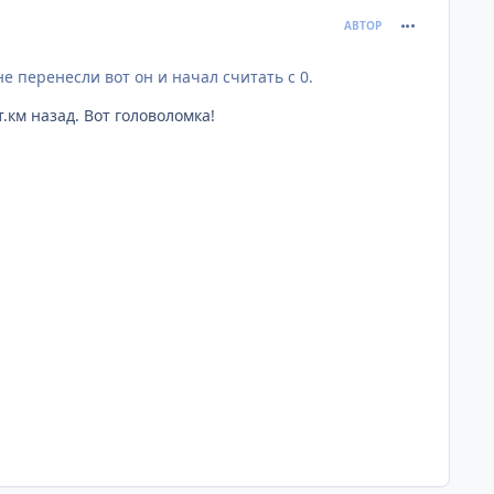
comment_621
АВТОР
е перенесли вот он и начал считать с 0.
т.км назад. Вот головоломка!