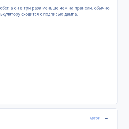
робег, а он в три раза меньше чем на пранели, обычно
ькулятору сходится с подписью дампа.
comment_621
АВТОР