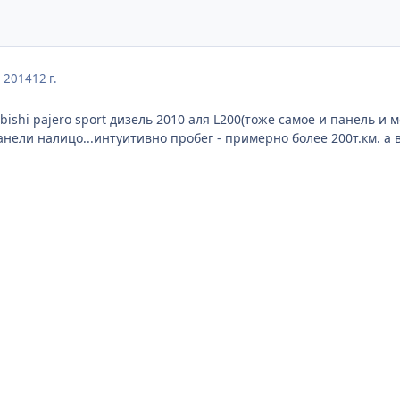
, 2014
12 г.
ishi pajero sport дизель 2010 аля L200(тоже самое и панель и 
ели налицо...интуитивно пробег - примерно более 200т.км. а в м