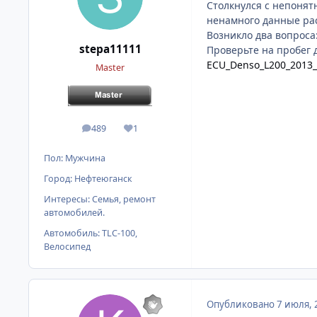
Столкнулся с непонятн
ненамного данные рас
Возникло два вопроса:
stepa11111
Проверьте на пробег 
ECU_Denso_L200_2013
Master
489
1
сообщения
Репутация
Пол:
Мужчина
Город:
Нефтеюганск
Интересы:
Семья, ремонт
автомобилей.
Автомобиль:
TLC-100,
Велосипед
Опубликовано
7 июля, 