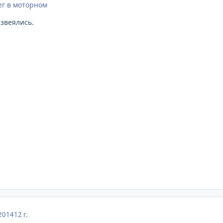
ег в моторном
звеялись.
2014
12 г.