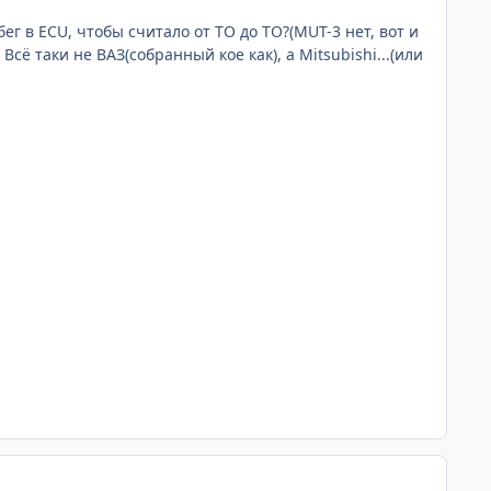
ег в ECU, чтобы считало от ТО до ТО?(MUT-3 нет, вот и
сё таки не ВАЗ(собранный кое как), а Mitsubishi...(или
comment_621