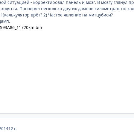
ой ситуацией - корректировал панель и мозг. В мозгу глянул п
ходятся. Проверял несколько других дампов километраж по кал
1)калькулятор врёт? 2) Частое явление на митцубиси?
дамп.
_S93A86_11720km.bin
2014
12 г.