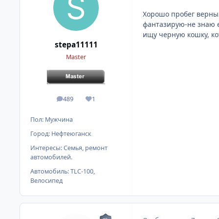
Хорошо пробег верный.
фантазирую-не знаю ег
ищу черную кошку, кот
stepa11111
Master
489
1
сообщения
Репутация
Пол:
Мужчина
Город:
Нефтеюганск
Интересы:
Семья, ремонт
автомобилей.
Автомобиль:
TLC-100,
Велосипед