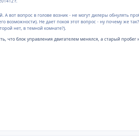
2014
12 г.
 А вот вопрос в голове возник - не могут дилеры обнулять проб
о возможности). Не дает покоя этот вопрос - ну почему же так? В
орой нет, в темной комнате?).
ь, что блок управления двигателем менялся, а старый пробег н