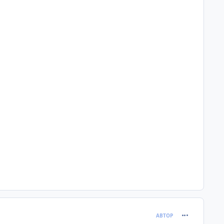
comment_621
АВТОР