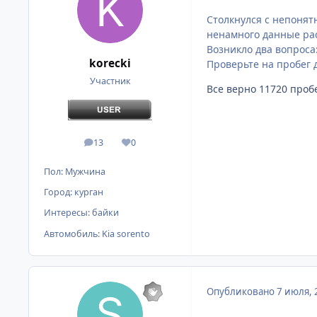
Столкнулся с непонятн
ненамного данные рас
Возникло два вопроса:
korecki
Проверьте на пробег 
Участник
Все верно 11720 проб
13
0
сообщения
Репутация
Пол:
Мужчина
Город:
курган
Интересы:
байки
Автомобиль:
Kia sorento
Опубликовано
7 июля, 