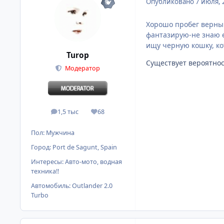
Опубликовано
7 июля, 
Хорошо пробег верный.
фантазирую-не знаю ег
ищу черную кошку, кот
Turop
Существует вероятност
Модератор
1,5 тыс
68
сообщения
Репутация
Пол:
Мужчина
Город:
Port de Sagunt, Spain
Интересы:
Авто-мото, водная
техника!!
Автомобиль:
Outlander 2.0
Turbo