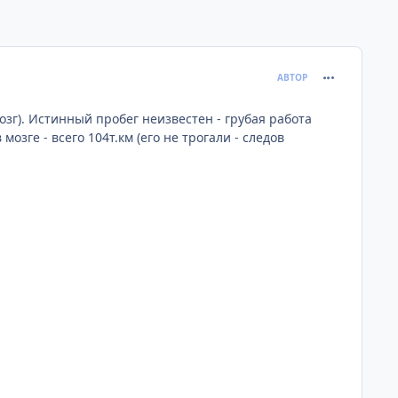
comment_633
АВТОР
мозг). Истинный пробег неизвестен - грубая работа
озге - всего 104т.км (его не трогали - следов