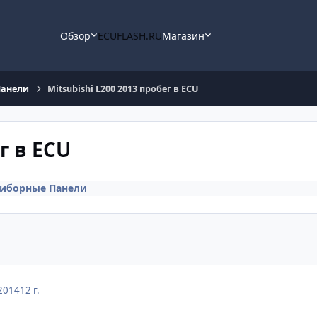
Обзор
ECUFLASH.RU
Магазин
Панели
Mitsubishi L200 2013 пробег в ECU
г в ECU
иборные Панели
2014
12 г.