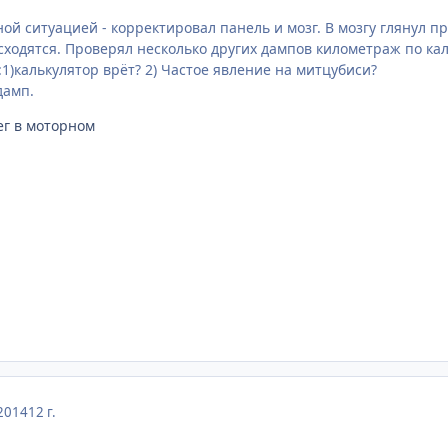
ой ситуацией - корректировал панель и мозг. В мозгу глянул п
ходятся. Проверял несколько других дампов километраж по кал
1)калькулятор врёт? 2) Частое явление на митцубиси?
дамп.
ег в моторном
2014
12 г.