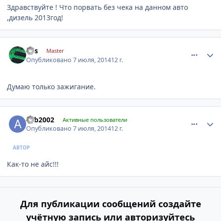
Здравствуйте ! Что порвать без чека на данном авто
,дизель 2013год!
comment_622002
Author stats
kvs
Master
Опубликовано
7 июля, 2014
12 г.
Думаю только зажигание.
comment_622004
Author stats
aab2002
Активные пользователи
Опубликовано
7 июля, 2014
12 г.
АВТОР
Как-то не айс!!!
Для публикации сообщений создайте
учётную запись или авторизуйтесь