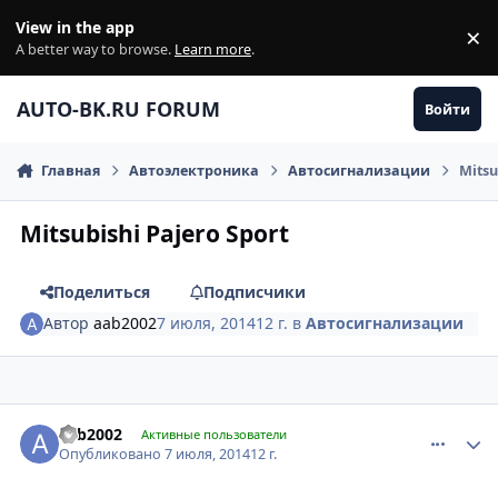
Перейти к содержанию
View in the app
×
Di
A better way to browse.
Learn more
.
AUTO-BK.RU FORUM
Войти
Главная
Автоэлектроника
Автосигнализации
Mitsu
Mitsubishi Pajero Sport
Поделиться
Подписчики
Автор
aab2002
7 июля, 2014
12 г.
в
Автосигнализации
comment_621988
Author stats
aab2002
Активные пользователи
Опубликовано
7 июля, 2014
12 г.