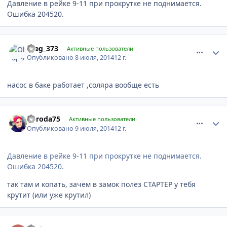
Давление в рейке 9-11 при прокрутке не поднимается.
Ошибка 204520.
comment_622610
Author stats
Oleg_373
Активные пользователи
Опубликовано
8 июля, 2014
12 г.
насос в баке работает ,соляра вообще есть
comment_622767
Author stats
boroda75
Активные пользователи
Опубликовано
9 июля, 2014
12 г.
Давление в рейке 9-11 при прокрутке не поднимается.
Ошибка 204520.
так там и копать, зачем в замок полез СТАРТЕР у тебя
крутит (или уже крутил)
comment_622982
Author stats