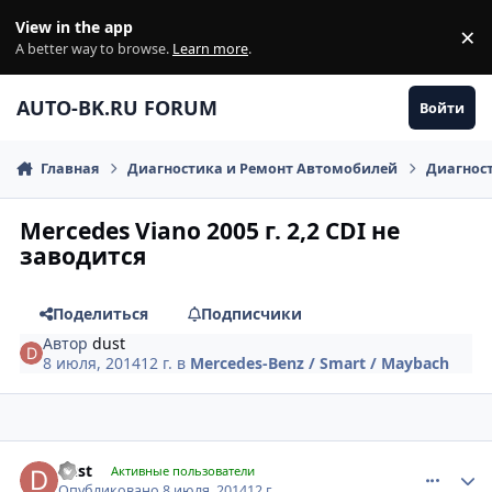
Перейти к содержанию
View in the app
×
Di
A better way to browse.
Learn more
.
AUTO-BK.RU FORUM
Войти
Главная
Диагностика и Ремонт Автомобилей
Диагнос
Mercedes Viano 2005 г. 2,2 CDI не
заводится
Поделиться
Подписчики
Автор
dust
8 июля, 2014
12 г.
в
Mercedes-Benz / Smart / Maybach
comment_622155
Author stats
dust
Активные пользователи
Опубликовано
8 июля, 2014
12 г.