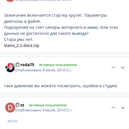
Зажигание включается стартер крутит. Параметры
диагнозы в файле.
Подозрения на слет синхры моторного и иммо. Или этих
данных не достаточно для такого вывода?
Стара увы нет.
Viano_2.2.docx.zip
comment_622267
Author stats
boroda75
Активные пользователи
Опубликовано
8 июля, 2014
12 г.
таки давление вы можете посмотреть, ошибки в студию
comment_622281
Author stats
dust
Активные пользователи
Опубликовано
8 июля, 2014
12 г.
АВТОР