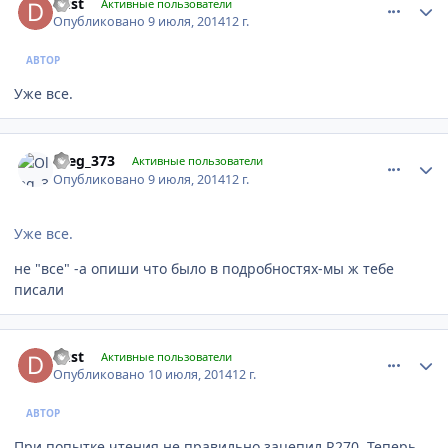
dust
Активные пользователи
Опубликовано
9 июля, 2014
12 г.
АВТОР
Уже все.
comment_623093
Author stats
Oleg_373
Активные пользователи
Опубликовано
9 июля, 2014
12 г.
Уже все.
не "все" -а опиши что было в подробностях-мы ж тебе
писали
comment_623267
Author stats
dust
Активные пользователи
Опубликовано
10 июля, 2014
12 г.
АВТОР
При попытке чтения не правильно зацепил R270. Теперь