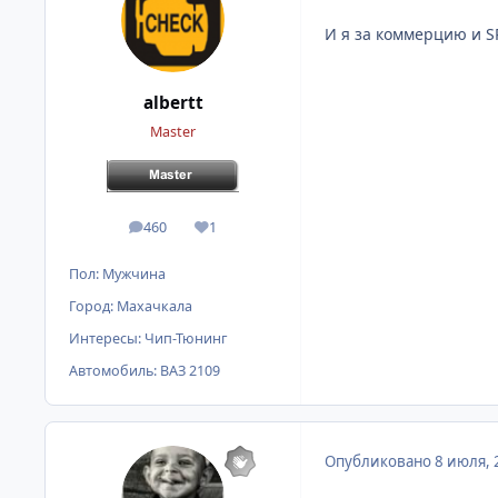
И я за коммерцию и SR
albertt
Master
460
1
сообщения
Репутация
Пол:
Мужчина
Город:
Махачкала
Интересы:
Чип-Тюнинг
Автомобиль:
ВАЗ 2109
Опубликовано
8 июля, 