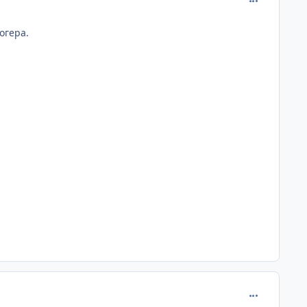
огера.
comment_622