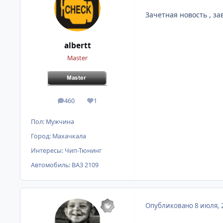
Зачетная новость , за
albertt
Master
460
1
сообщения
Репутация
Пол:
Мужчина
Город:
Махачкала
Интересы:
Чип-Тюнинг
Автомобиль:
ВАЗ 2109
Опубликовано
8 июля, 