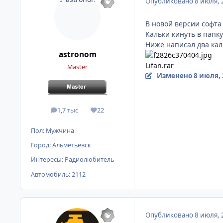
Опубликовано
8 июля, 
В новой версии софта
Кальки кинуть в папку 
Ниже написал два каль
astronom
Lifan.rar
Master
Изменено
8 июля, 
1,7 тыс
22
сообщения
Репутация
Пол:
Мужчина
Город:
Альметьевск
Интересы:
Радиолюбитель
Автомобиль:
2112
Опубликовано
8 июля, 