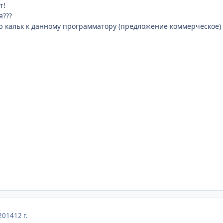
т!
я???
ю кальк к данному программатору (предложение коммерческое)
2014
12 г.