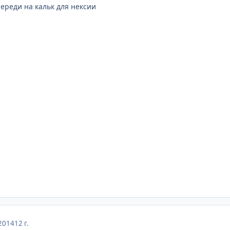
череди на кальк для нексии
2014
12 г.