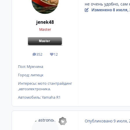
не очень удобно, сам
Изменено
8 июля, 
jenek48
Master
352
12
сообщения
Репутация
Пол:
Мужчина
Город:
липецк
Интересы:
мото стантрайдинг
,автоэлектроника.
Автомобиль:
Yamaha R1
Опубликовано
9 июля, 