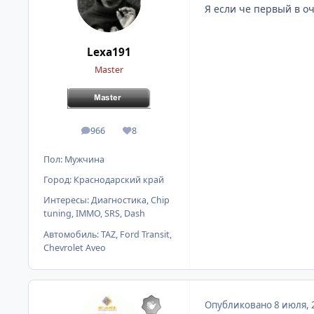
Я если че первый в о
Lexa191
Master
966
8
сообщения
Репутация
Пол:
Мужчина
Город:
Краснодарский край
Интересы:
Диагностика, Chip
tuning, IMMO, SRS, Dash
Автомобиль:
TAZ, Ford Transit,
Chevrolet Aveo
Опубликовано
8 июля, 