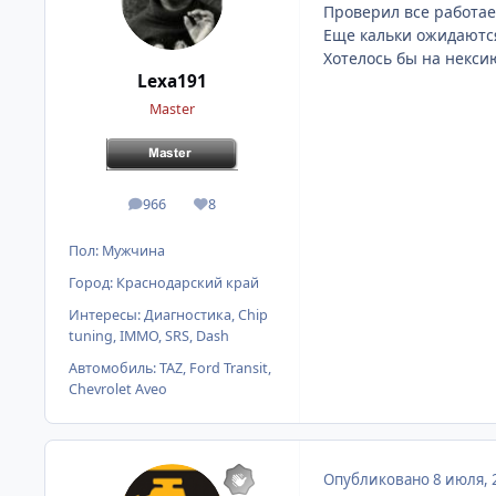
Проверил все работае
Еще кальки ожидаютс
Хотелось бы на некси
Lexa191
Master
966
8
сообщения
Репутация
Пол:
Мужчина
Город:
Краснодарский край
Интересы:
Диагностика, Chip
tuning, IMMO, SRS, Dash
Автомобиль:
TAZ, Ford Transit,
Chevrolet Aveo
Опубликовано
8 июля, 