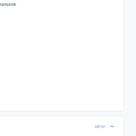
кальков
comment_622
АВТОР