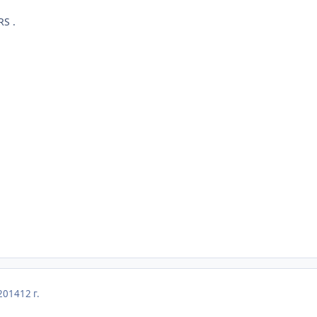
S .
2014
12 г.