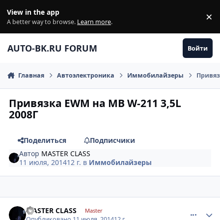
Перейти к содержанию
View in the app
×
Di
A better way to browse.
Learn more
.
AUTO-BK.RU FORUM
Войти
Главная
Автоэлектроника
Иммобилайзеры
Привяз
Привязка EWM на MB W-211 3,5L
2008Г
Поделиться
Подписчики
Автор
MASTER CLASS
11 июля, 2014
12 г.
в
Иммобилайзеры
comment_624322
Author stats
MASTER CLASS
Master
Опубликовано
11 июля, 2014
12 г.