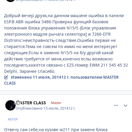
Добрый вечер друзя,на данном машине ошибка в панели
ESP.В ABR ошибка 5486-Проверка функций базовое
положения блока управления N15/5 {Блок управления
электронного модуля рычага селектора] и 7266-DTR
Distronic:неисправность-следствие.Ошибка первая не
стирается.Тема не совсем по иммо но меня интересует
следующие:Еслы я заменю N15/5 на б/у другой какой
действие требуется от меня,конечно еслы возможно
последнего,кажется связано с EZS.Номер EWM 211 545 45 32
Delphi. Заранее спасибо.
Изменено
11 июля, 2014
12 г.
пользователем MASTER
CLASS
comment_626027
Author stats
MASTER CLASS
Master
Опубликовано
15 июля, 2014
12 г.
АВТОР
Отвечу сам себе,на кузове w211 при замене блока