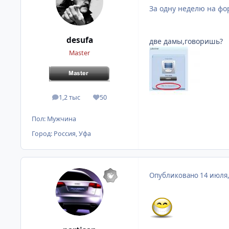
За одну неделю на фо
desufa
две дамы,говоришь?
Master
1,2 тыс
50
сообщения
Репутация
Пол:
Мужчина
Город:
Россия, Уфа
Опубликовано
14 июля