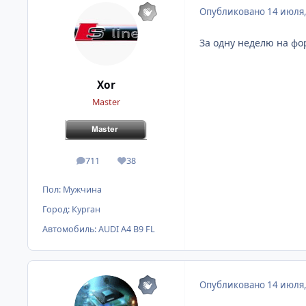
Опубликовано
14 июля
За одну неделю на фо
Xor
Master
711
38
сообщения
Репутация
Пол:
Мужчина
Город:
Курган
Автомобиль:
AUDI A4 B9 FL
Опубликовано
14 июля