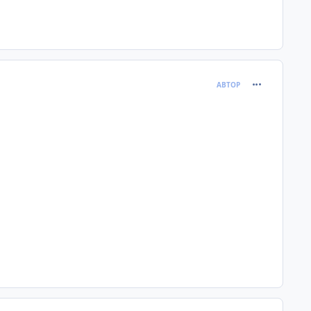
comment_625
АВТОР