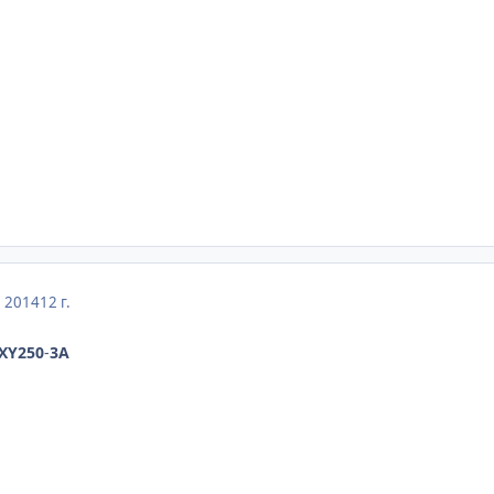
, 2014
12 г.
XY250
-
3
A