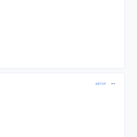
comment_625
АВТОР