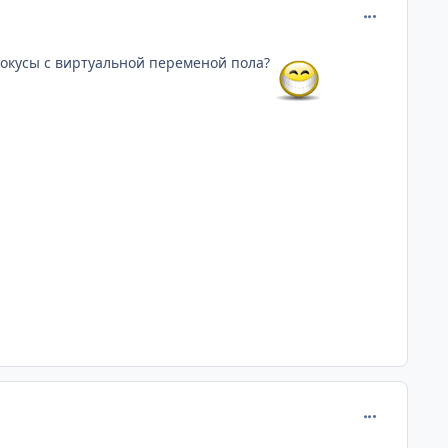
comment_625
 фокусы с виртуальной переменой пола?
comment_625