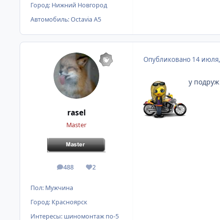
Город:
Нижний Новгород
Автомобиль:
Octavia A5
Опубликовано
14 июля
у подружк
rasel
Master
488
2
сообщения
Репутация
Пол:
Мужчина
Город:
Красноярск
Интересы:
шиномонтаж по-5