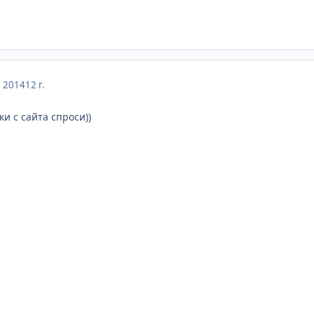
, 2014
12 г.
и с сайта спроси))