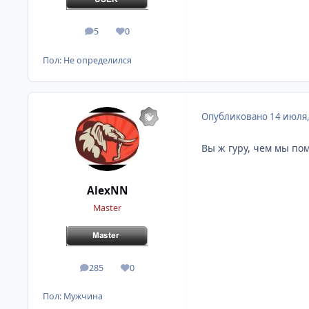
5
0
сообщения
Репутация
Пол:
Не определился
Опубликовано
14 июля
Вы ж гуру, чем мы по
AlexNN
Master
285
0
сообщения
Репутация
Пол:
Мужчина