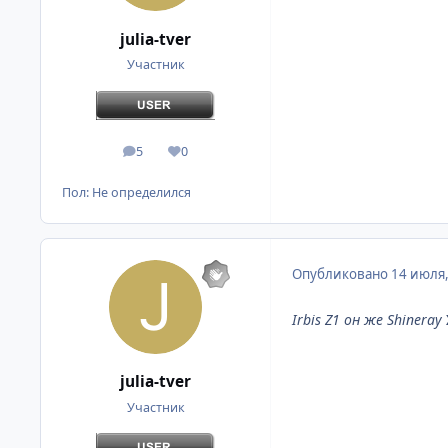
julia-tver
Участник
5
0
сообщения
Репутация
Пол:
Не определился
Опубликовано
14 июля
Irbis Z1 он же Shineray
julia-tver
Участник