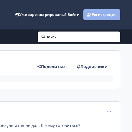
Уже зарегистрированы? Войти
Регистрация
Поиск...
Поделиться
Подписчики
comment_625
езультатов не дал. К чему готовиться?