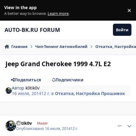
Перейти к содержанию
View in the app
×
Di
A better way to browse.
Learn more
.
AUTO-BK.RU FORUM
Войти
Главная
Чип-Тюнинг Автомобилей
Откатка, Настройк
Jeep Grand Cherokee 1999 4.7L E2
Поделиться
Подписчики
Автор
k0tik0v
16 июля, 2014
12 г.
в
Откатка, Настройка Прошивок
comment_626837
Author stats
k0tik0v
Master
Опубликовано
16 июля, 2014
12 г.