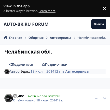
Перейти к содержанию
View in the app
×
Di
A better way to browse.
Learn more
.
AUTO-BK.RU FORUM
Войти
Главная
Общение
Автосервисы
Челябинская обл.
Челябинская обл.
Поделиться
Подписчики
Автор
Эдикс
18 июля, 2014
12 г.
в
Автосервисы
comment_627640
Author stats
Эдикс
Активные пользователи
Опубликовано
18 июля, 2014
12 г.