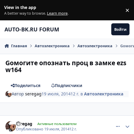
Перейти к содержанию
View in the app
×
Di
A better way to browse.
Learn more
.
AUTO-BK.RU FORUM
Войти
Главная
Автоэлектроника
Автоэлектроника
Gомоги
Gомогите опознать проц в замке ezs
w164
Поделиться
Подписчики
Автор
seregag
19 июля, 2014
12 г.
в
Автоэлектроника
comment_628280
Author stats
seregag
Активные пользователи
Опубликовано
19 июля, 2014
12 г.