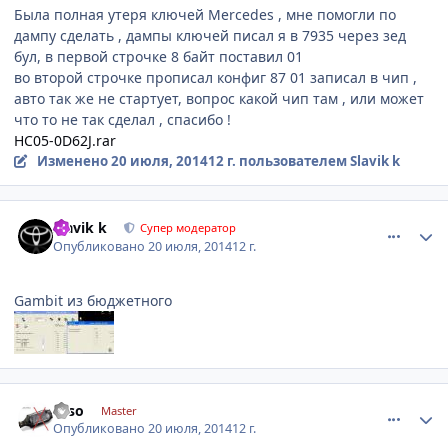
Была полная утеря ключей Mercedes , мне помогли по
дампу сделать , дампы ключей писал я в 7935 через зед
бул, в первой строчке 8 байт поставил 01
во второй строчке прописал конфиг 87 01 записал в чип ,
авто так же не стартует, вопрос какой чип там , или может
что то не так сделал , спасибо !
HC05-0D62J.rar
Изменено
20 июля, 2014
12 г.
пользователем Slavik k
comment_628610
Author stats
Slavik k
Супер модератор
Опубликовано
20 июля, 2014
12 г.
Gambit из бюджетного
comment_628612
Author stats
Esso
Master
Опубликовано
20 июля, 2014
12 г.