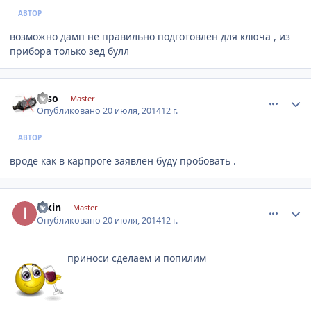
АВТОР
возможно дамп не правильно подготовлен для ключа , из
прибора только зед булл
comment_628617
Author stats
Esso
Master
Опубликовано
20 июля, 2014
12 г.
АВТОР
вроде как в карпроге заявлен буду пробовать .
comment_628836
Author stats
ipkin
Master
Опубликовано
20 июля, 2014
12 г.
приноси сделаем и попилим