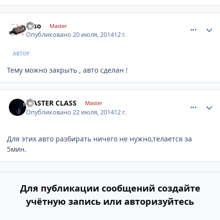
comment_628839
Author stats
Esso
Master
Опубликовано
20 июля, 2014
12 г.
АВТОР
Тему можно закрыть , авто сделан !
comment_629573
Author stats
MASTER CLASS
Master
Опубликовано
22 июля, 2014
12 г.
Для этих авто разбирать ничего не нужно,телается за
5мин.
Для публикации сообщений создайте
учётную запись или авторизуйтесь