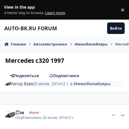
Перейти к содержанию
View in the app
×
Di
A better way to browse.
Learn more
.
AUTO-BK.RU FORUM
Войти
Главная
Автоэлектроника
Иммобилайзеры
Mercede
Mercedes c320 1997
Поделиться
Подписчики
Автор
Esso
20 июля, 2014
12 г.
в
Иммобилайзеры
comment_628604
Author stats
Esso
Master
Опубликовано
20 июля, 2014
12 г.