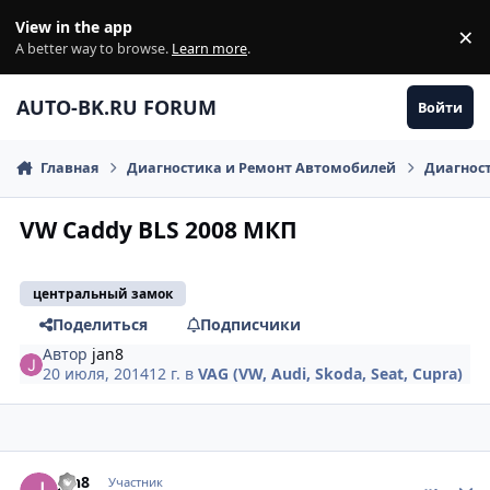
Перейти к содержанию
View in the app
×
Di
A better way to browse.
Learn more
.
AUTO-BK.RU FORUM
Войти
Главная
Диагностика и Ремонт Автомобилей
Диагнос
VW Caddy BLS 2008 МКП
центральный замок
Поделиться
Подписчики
Автор
jan8
20 июля, 2014
12 г.
в
VAG (VW, Audi, Skoda, Seat, Cupra)
comment_628851
Author stats
jan8
Участник