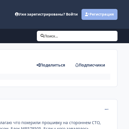
Уже зарегистрированы? Войти
Регистрация
Поиск...
Поделиться
Подписчики
comment_630
полагаю что похерили прошивку на стороннем СТО,
сом. Блок MR578505. Если у кого завалялось,