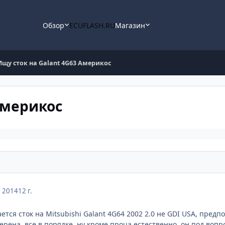
Обзор
ECUFLASH.RU
Магазин
Ищу сток на Galant 4G63 Америкос
Америкос
, 2014
12 г.
ется сток на Mitsubishi Galant 4G64 2002 2.0 не GDI USA, пред
рена, все в порядке, ну кроме проца естественно, он под вопро