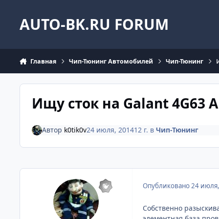
Перейти к содержанию
AUTO-BK.RU FORUM
Главная
Чип-Тюнинг Автомобилей
Чип-Тюнинг
Ищу сток на Galant 4G63 
Автор
k0tik0v
24 июля, 2014
12 г.
в
Чип-Тюнинг
Опубликовано
24 июля
Собственно разыскива
элементная база прове