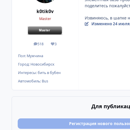
поделитесь пожалуйс
k0tik0v
Извиняюсь, в шапке н
Master
Изменено
24 июля
518
3
сообщения
Репутация
Пол:
Мужчина
Город:
Новосибирск
Интересы:
бить в бубен
Автомобиль:
Bus
Для публикац
Регистрация нового пользо