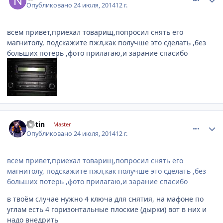
Опубликовано
24 июля, 2014
12 г.
всем привет,приехал товарищ,попросил снять его
магнитолу, подскажите пжл,как получше это сделать ,без
больших потерь ,фото прилагаю,и зарание спасибо
comment_630889
Author stats
kotin
Master
Опубликовано
24 июля, 2014
12 г.
всем привет,приехал товарищ,попросил снять его
магнитолу, подскажите пжл,как получше это сделать ,без
больших потерь ,фото прилагаю,и зарание спасибо
в твоём случае нужно 4 ключа для снятия, на мафоне по
углам есть 4 горизонтальные плоские (дырки) вот в них и
надо внедрить