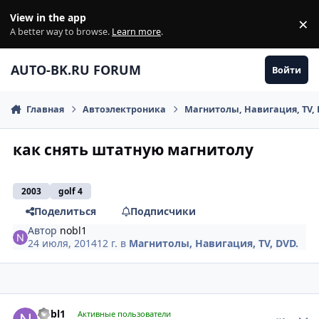
Перейти к содержанию
View in the app
×
Di
A better way to browse.
Learn more
.
AUTO-BK.RU FORUM
Войти
Главная
Автоэлектроника
Магнитолы, Навигация, TV, 
как снять штатную магнитолу
2003
golf 4
Поделиться
Подписчики
Автор
nobl1
24 июля, 2014
12 г.
в
Магнитолы, Навигация, TV, DVD.
comment_630878
Author stats
nobl1
Активные пользователи