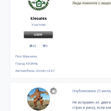
Люди помогите с эмуро
kleoalex
Участник
33
0
сообщения
Репутация
Пол:
Мужчина
Город:
КАЗАНЬ
Автомобиль:
citroёn c4 b7
Опубликовано
25 июля
Не исправен эл. двиг
страх и риск), если к