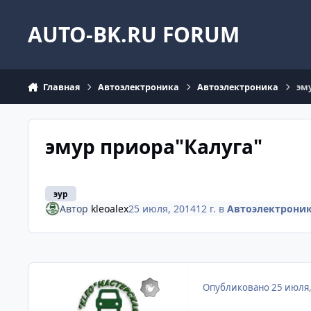
Перейти к содержанию
AUTO-BK.RU FORUM
Главная
Автоэлектроника
Автоэлектроника
эм
эмур приора"Калуга"
эур
Автор
kleoalex
25 июля, 2014
12 г.
в
Автоэлектрони
Опубликовано
25 июля