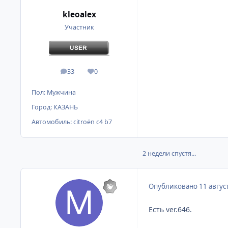
kleoalex
Участник
33
0
сообщения
Репутация
Пол:
Мужчина
Город:
КАЗАНЬ
Автомобиль:
citroёn c4 b7
2 недели спустя...
Опубликовано
11 авгус
Есть ver.646.