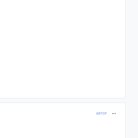
comment_633
АВТОР