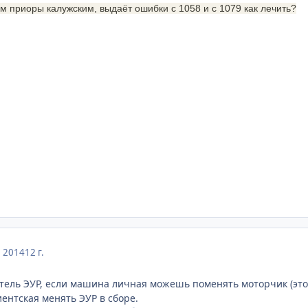
м приоры калужским, выдаёт ошибки с 1058 и с 1079 как лечить?
, 2014
12 г.
атель ЭУР, если машина личная можешь поменять моторчик (это н
лиентская менять ЭУР в сборе.