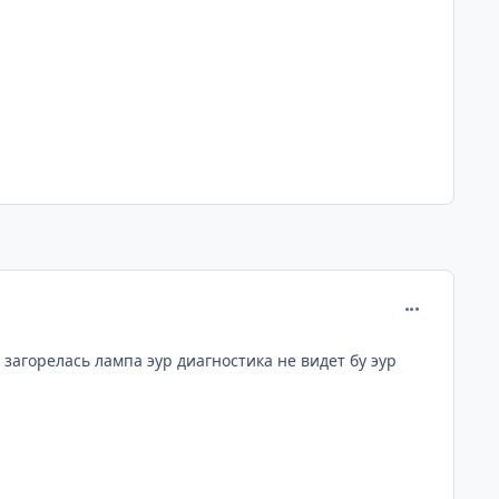
comment_726
загорелась лампа эур диагностика не видет бу эур