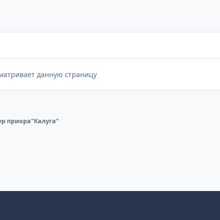
сматривает данную страницу
ур приора"Калуга"