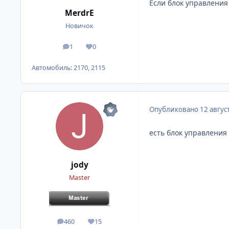
Если блок управления 
MerdrE
Новичок
1
0
сообщения
Репутация
Автомобиль:
2170, 2115
Опубликовано
12 авгус
есть блок управления 
jody
Master
460
15
сообщения
Репутация