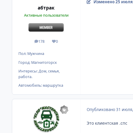
Изменено
25 июля
абтрак
Активные пользователи
178
0
сообщения
Репутация
Пол:
Мужчина
Город:
Магнитогорск
Интересы:
Дом, семья,
работа.
Автомобиль:
маршрутка
Опубликовано
31 июля
Это клиентская .спс