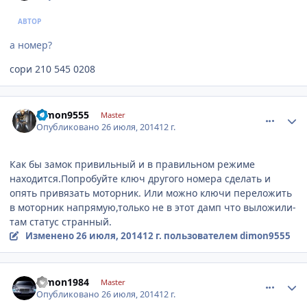
АВТОР
а номер?
сори 210 545 0208
comment_631605
Author stats
dimon9555
Master
Опубликовано
26 июля, 2014
12 г.
Как бы замок привильный и в правильном режиме
находится.Попробуйте ключ другого номера сделать и
опять привязать моторник. Или можно ключи переложить
в моторник напрямую,только не в этот дамп что выложили-
там статус странный.
Изменено
26 июля, 2014
12 г.
пользователем dimon9555
comment_631621
Author stats
dimon1984
Master
Опубликовано
26 июля, 2014
12 г.