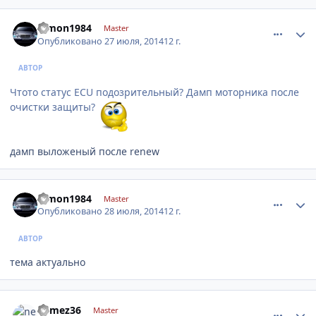
comment_632176
Author stats
dimon1984
Master
Опубликовано
27 июля, 2014
12 г.
АВТОР
Чтото статус ECU подозрительный? Дамп моторника после
очистки защиты?
дамп выложеный после renew
comment_632579
Author stats
dimon1984
Master
Опубликовано
28 июля, 2014
12 г.
АВТОР
тема актуально
comment_632663
Author stats
nemez36
Master