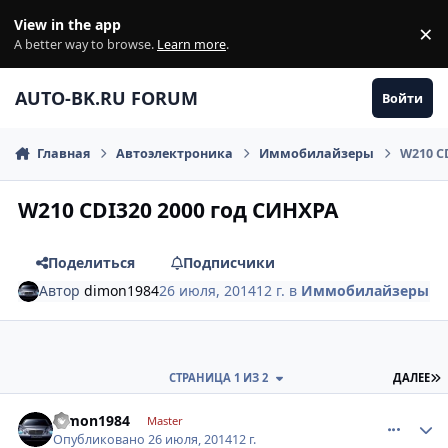
Перейти к содержанию
View in the app
×
Di
A better way to browse.
Learn more
.
AUTO-BK.RU FORUM
Войти
Главная
Автоэлектроника
Иммобилайзеры
W210 C
W210 CDI320 2000 год СИНХРА
Поделиться
Подписчики
Автор
dimon1984
26 июля, 2014
12 г.
в
Иммобилайзеры
П
СТРАНИЦА 1 ИЗ 2
ДАЛЕЕ
comment_631481
Author stats
dimon1984
Master
Опубликовано
26 июля, 2014
12 г.