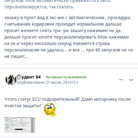
запусков. блок автоматически привяжется к авто,
персонализируется, так сказать.
захажу в пункт вод в экс-ию с автоматическим . проседура
считывания кодировки проходит нормальною дальше
просит желаете снять тра- ую зашиту нажимаю на да.
дальше просит хотите персанализировать блок нажимаю
на ок и через несколько секунд пояляется строка
персанализасия не удалась .. и все ... про 40 запусков не чо
не пишет...
comment_632038
Author stats
Студент 84
Активные пользователи
Опубликовано
27 июля, 2014
12 г.
Чтото статус ECU подозрительный? Дамп моторника после
очистки защиты?