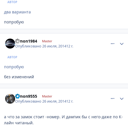
АВТОР
два варианта
попробую
comment_631526
Author stats
dimon1984
Master
Опубликовано
26 июля, 2014
12 г.
АВТОР
попробую
без изменений
comment_631578
Author stats
dimon9555
Master
Опубликовано
26 июля, 2014
12 г.
а что за замок стоит -номер. И дампик бы с него-даже по К-
лайн читаный.