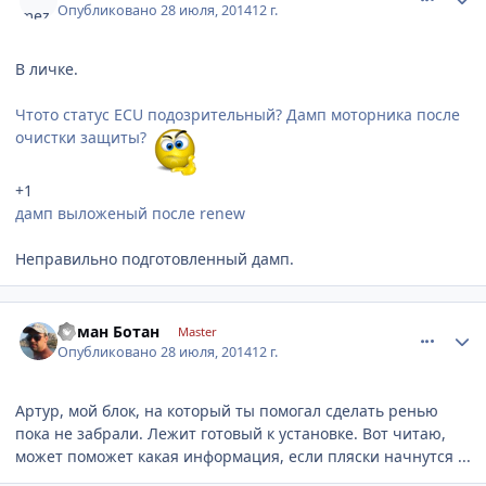
Опубликовано
28 июля, 2014
12 г.
В личке.
Чтото статус ECU подозрительный? Дамп моторника после
очистки защиты?
+1
дамп выложеный после renew
Неправильно подготовленный дамп.
comment_632671
Author stats
Роман Ботан
Master
Опубликовано
28 июля, 2014
12 г.
Артур, мой блок, на который ты помогал сделать ренью
пока не забрали. Лежит готовый к установке. Вот читаю,
может поможет какая информация, если пляски начнутся ...