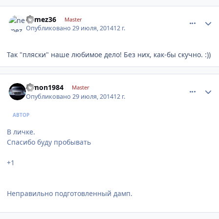
comment_632681
Author stats
nemez36
Master
Опубликовано
29 июля, 2014
12 г.
Так "пляски" наше любимое дело! Без них, как-бы скучно. :))
comment_632698
Author stats
dimon1984
Master
Опубликовано
29 июля, 2014
12 г.
АВТОР
В личке.
Спасибо буду пробывать
+1
Неправильно подготовленный дамп.