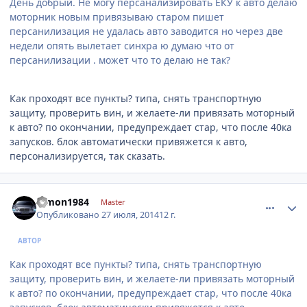
День добрый. Не могу персанализировать ЕКУ к авто делаю
моторник новым привязываю старом пишет
персанилизация не удалась авто заводится но через две
недели опять вылетает синхра ю думаю что от
персанилизации . может что то делаю не так?
Как проходят все пункты? типа, снять транспортную
защиту, проверить вин, и желаете-ли привязать моторный
к авто? по окончании, предупреждает стар, что после 40ка
запусков. блок автоматически привяжется к авто,
персонализируется, так сказать.
comment_631871
Author stats
dimon1984
Master
Опубликовано
27 июля, 2014
12 г.
АВТОР
Как проходят все пункты? типа, снять транспортную
защиту, проверить вин, и желаете-ли привязать моторный
к авто? по окончании, предупреждает стар, что после 40ка