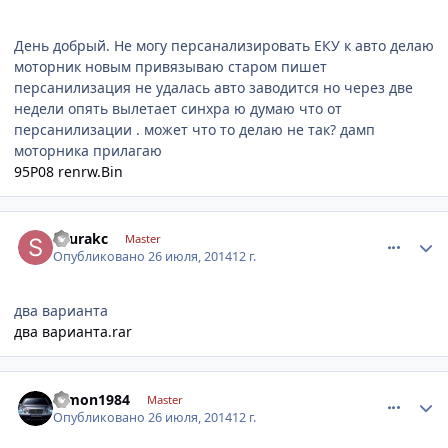
День добрый. Не могу персанализировать ЕКУ к авто делаю
моторник новым привязываю старом пишет
персанилизация не удалась авто заводится но через две
недели опять вылетает синхра ю думаю что от
персанилизации . может что то делаю не так? дамп
моторника прилагаю
95P08 renrw.Bin
comment_631492
Author stats
shurakc
Master
Опубликовано
26 июля, 2014
12 г.
два варианта
два варианта.rar
comment_631512
Author stats
dimon1984
Master
Опубликовано
26 июля, 2014
12 г.