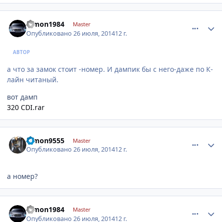
comment_631587
Author stats
dimon1984
Master
Опубликовано
26 июля, 2014
12 г.
АВТОР
а что за замок стоит -номер. И дампик бы с него-даже по К-
лайн читаный.
вот дамп
320 CDI.rar
comment_631595
Author stats
dimon9555
Master
Опубликовано
26 июля, 2014
12 г.
а номер?
comment_631601
Author stats
dimon1984
Master
Опубликовано
26 июля, 2014
12 г.