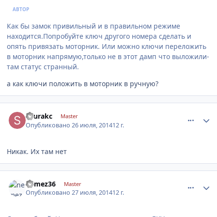
АВТОР
Как бы замок привильный и в правильном режиме
находится.Попробуйте ключ другого номера сделать и
опять привязать моторник. Или можно ключи переложить
в моторник напрямую,только не в этот дамп что выложили-
там статус странный.
а как ключи положить в моторник в ручную?
comment_631696
Author stats
shurakc
Master
Опубликовано
26 июля, 2014
12 г.
Никак. Их там нет
comment_631866
Author stats
nemez36
Master
Опубликовано
27 июля, 2014
12 г.