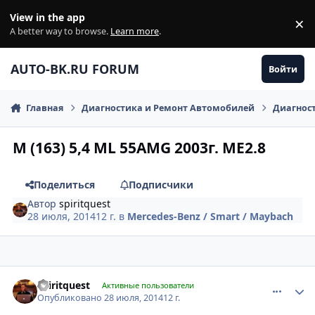
Перейти к содержанию
View in the app
×
Di
A better way to browse.
Learn more
.
AUTO-BK.RU FORUM
Войти
Главная
Диагностика и Ремонт Автомобилей
Диагнос
M (163) 5,4 ML 55AMG 2003г. ME2.8
Поделиться
Подписчики
Автор
spiritquest
28 июля, 2014
12 г.
в
Mercedes-Benz / Smart / Maybach
comment_632295
Author stats
spiritquest
Активные пользователи
Опубликовано
28 июля, 2014
12 г.