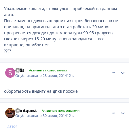
Уважаемые коллеги, столкнулся с проблемой на данном
авто.
После замены двух вышедших из строя бензонасосов не
оригинал, на оригинал -авто стал работать 20 минут,
прогревается доходит до температуры 90-95 градусов,
глохнет. через 15-20 минут снова заводится ... все
исправно, ошибок нет.
????
comment_632388
Author stats
sidis
Активные пользователи
Опубликовано
28 июля, 2014
12 г.
обороты хоть видит? на дпкв похоже
comment_633321
Author stats
spiritquest
Активные пользователи
Опубликовано
30 июля, 2014
12 г.
АВТОР