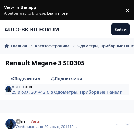
Перейти к содержанию
View in the app
×
Di
A better way to browse.
Learn more
.
AUTO-BK.RU FORUM
Войти
Главная
Автоэлектроника
Одометры, Приборные Пан
Renault Megane 3 SID305
Поделиться
Подписчики
Автор
xom
29 июля, 2014
12 г.
в
Одометры, Приборные Панели
comment_632906
Author stats
xom
Master
Опубликовано
29 июля, 2014
12 г.