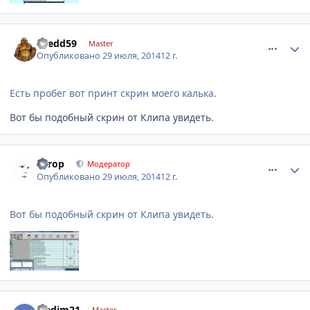
comment_633086
Author stats
Dredd59
Master
Опубликовано
29 июля, 2014
12 г.
Есть пробег вот принт скрин моего калька.
Вот бы подобный скрин от Клипа увидеть.
comment_633089
Author stats
Turop
Модератор
Опубликовано
29 июля, 2014
12 г.
Вот бы подобный скрин от Клипа увидеть.
comment_633178
Author stats
wadim21
Master