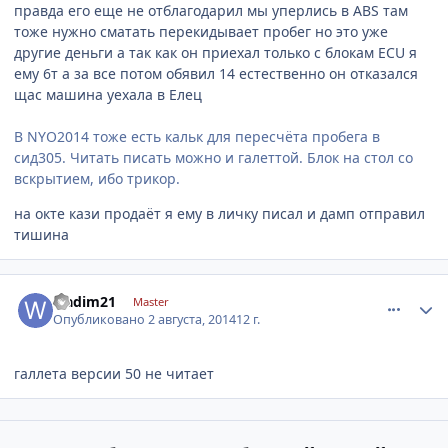
правда его еще не отблагодарил мы уперлись в ABS там
тоже нужно сматать перекидывает пробег но это уже
другие деньги а так как он приехал только с блокам ECU я
ему 6т а за все потом обявил 14 естественно он отказался
щас машина уехала в Елец
В NYO2014 тоже есть кальк для пересчёта пробега в
сид305. Читать писать можно и галеттой. Блок на стол со
вскрытием, ибо трикор.
на окте кази продаёт я ему в личку писал и дамп отправил
тишина
comment_634997
Author stats
wadim21
Master
Опубликовано
2 августа, 2014
12 г.
галлета версии 50 не читает