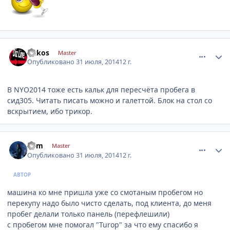
comment_633924
Author stats
vitkos
Master
Опубликовано
31 июля, 2014
12 г.
В NYO2014 тоже есть кальк для пересчёта пробега в
сид305. Читать писать можно и галеттой. Блок на стол со
вскрытием, ибо трикор.
comment_633978
Author stats
xom
Master
Опубликовано
31 июля, 2014
12 г.
АВТОР
машина ко мне пришла уже со смотаным пробегом но
перекупу надо было чисто сделать, под клиента, до меня
пробег делали только панель (перефлешили)
с пробегом мне помогал "Turop" за что ему спасибо я