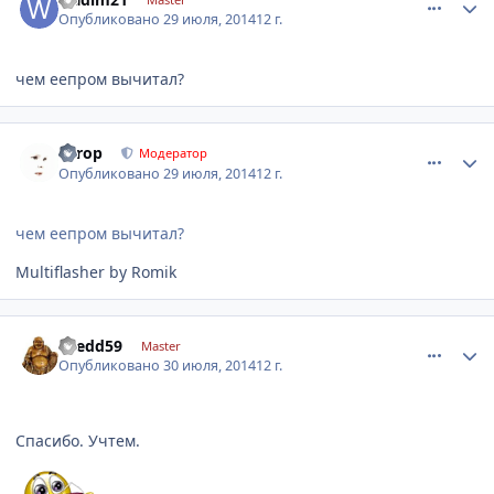
Опубликовано
29 июля, 2014
12 г.
чем еепром вычитал?
comment_633185
Author stats
Turop
Модератор
Опубликовано
29 июля, 2014
12 г.
чем еепром вычитал?
Multiflasher by Romik
comment_633564
Author stats
Dredd59
Master
Опубликовано
30 июля, 2014
12 г.
Спасибо. Учтем.