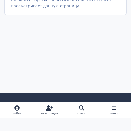
просматривает данную страницу
Светлый Режим
Темный Режим
Настройка Системы
Войти
Регистрация
Поиск
Menu
Язык
Cookie-файлы
AUTO TECHNOLOGY auto-bk.ru
Powered by
Invision Community