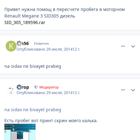
Привет нужна помощ в пересчете пробега в моторном
Renault Megane 3 SID305 дизель
SID_305_189596.rar
comment_632923
Author stats
km56
Новичок
Опубликовано
29 июля, 2014
12 г.
na sidax ne bivayet prabeg
comment_632941
Author stats
Turop
Модератор
Опубликовано
29 июля, 2014
12 г.
na sidax ne bivayet prabeg
Есть пробег вот принт скрин моего калька.