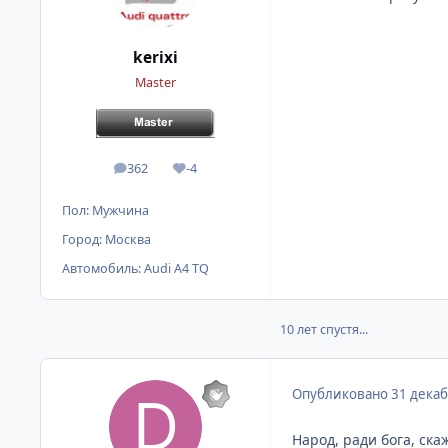
kerixi
Master
362
-4
сообщения
Репутация
Пол:
Мужчина
Город:
Москва
Автомобиль:
Audi A4 TQ
10 лет спустя...
Опубликовано
31 декаб
Народ, ради бога, ск