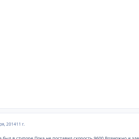
ря, 2014
11 г.
же был в ступоре.Пока не поставил скорость 9600.Возможно и зд