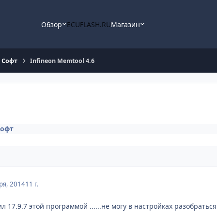
Обзор
ECUFLASH.RU
Магазин
 Cофт
Infineon Memtool 4.6
Cофт
ря, 2014
11 г.
 17.9.7 этой программой ......не могу в настройках разобраться.