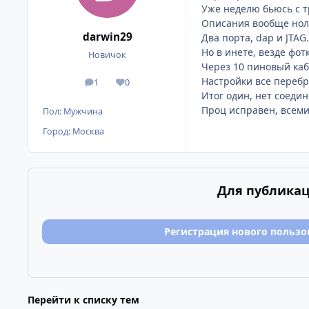
Уже неделю бьюсь с т
Описания вообще нол
darwin29
Два порта, dap и JTAG.
Но в инете, везде фот
Новичок
Через 10 пиновый каб
Настройки все перебр
1
0
сообщения
Репутация
Итог один, нет соеди
Проц исправен, всем
Пол:
Мужчина
Город:
Москва
Для публикац
Регистрация нового пользо
Перейти к списку тем