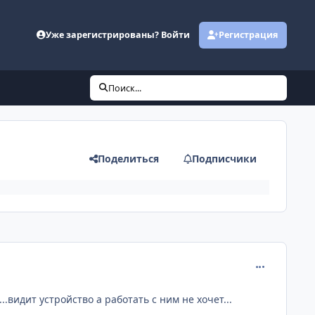
Уже зарегистрированы? Войти
Регистрация
Поиск...
Поделиться
Подписчики
comment_669
..видит устройство а работать с ним не хочет...