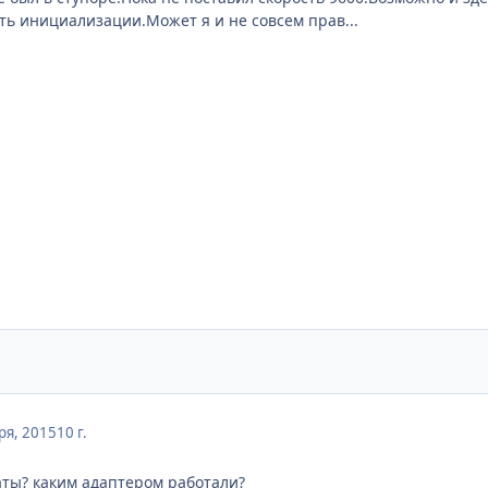
сть инициализации.Может я и не совсем прав...
ря, 2015
10 г.
таты? каким адаптером работали?