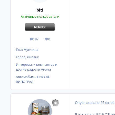
bitl
Активные пользователи
187
0
сообщения
Репутация
Пол:
Мужчина
Город:
Липецк
Интересы:
и компьютер и
другие радости жизни
Автомобиль:
НИССАН
ВИНОГРАД
Опубликовано
26 октяб
Я игрался с В7.9.7.То