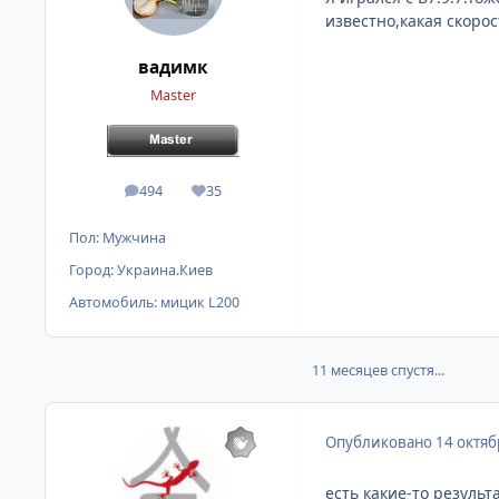
известно,какая скоро
вадимк
Master
494
35
сообщения
Репутация
Пол:
Мужчина
Город:
Украина.Киев
Автомобиль:
мицик L200
11 месяцев спустя...
Опубликовано
14 октяб
есть какие-то резуль