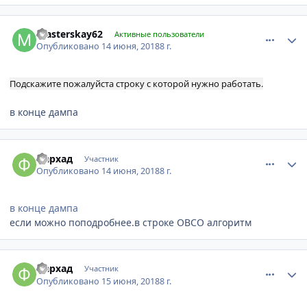
comment_1133421
Author stats
masterskay62
Активные пользователи
Опубликовано
14 июня, 2018
8 г.
Подскажите пожалуйста строку с которой нужно работать.
в конце дампа
comment_1133438
Author stats
фархад
Участник
Опубликовано
14 июня, 2018
8 г.
в конце дампа
если можно поподробнее.в строке OBCO алгоритм
comment_1133605
Author stats
фархад
Участник
Опубликовано
15 июня, 2018
8 г.