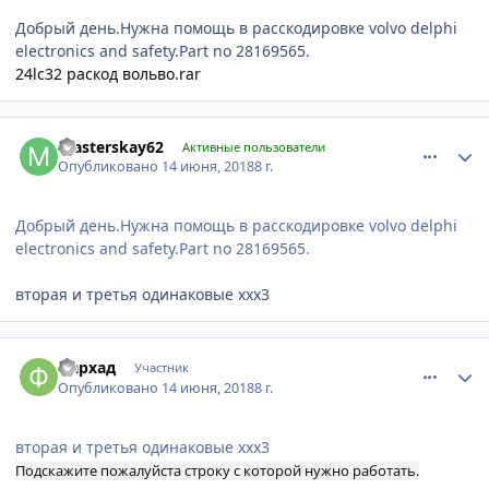
Добрый день.Нужна помощь в расскодировке volvo delphi
electronics and safety.Part no 28169565.
24lc32 раскод вольво.rar
comment_1133410
Author stats
masterskay62
Активные пользователи
Опубликовано
14 июня, 2018
8 г.
Добрый день.Нужна помощь в расскодировке volvo delphi
electronics and safety.Part no 28169565.
вторая и третья одинаковые xxx3
comment_1133412
Author stats
фархад
Участник
Опубликовано
14 июня, 2018
8 г.
вторая и третья одинаковые xxx3
Подскажите пожалуйста строку с которой нужно работать.