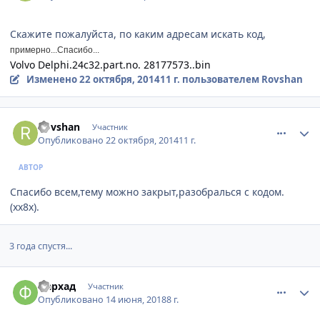
Скажите пожалуйста, по каким адресам искать код,
примерно...Спасибо...
Volvo Delphi.24c32.part.no. 28177573..bin
Изменено
22 октября, 2014
11 г.
пользователем Rovshan
comment_671106
Author stats
Rovshan
Участник
Опубликовано
22 октября, 2014
11 г.
АВТОР
Спасибо всем,тему можно закрыт,разобралься с кодом.
(хх8х).
3 года спустя...
comment_1133406
Author stats
фархад
Участник
Опубликовано
14 июня, 2018
8 г.