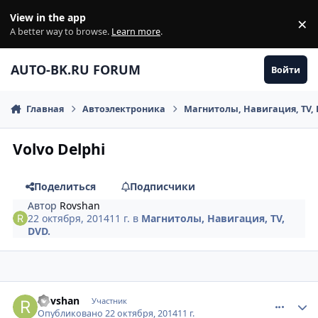
Перейти к содержанию
View in the app
×
Di
A better way to browse.
Learn more
.
AUTO-BK.RU FORUM
Войти
Главная
Автоэлектроника
Магнитолы, Навигация, TV, 
Volvo Delphi
Поделиться
Подписчики
Автор
Rovshan
22 октября, 2014
11 г.
в
Магнитолы, Навигация, TV,
DVD.
comment_671100
Author stats
Rovshan
Участник
Опубликовано
22 октября, 2014
11 г.