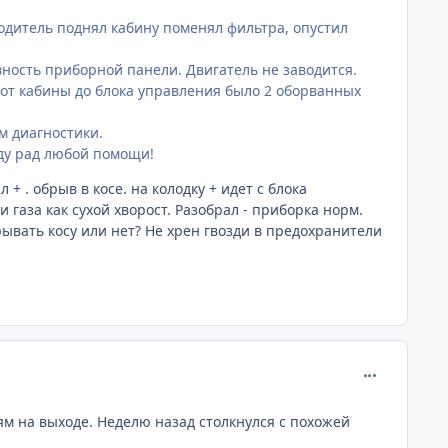
одитель поднял кабину поменял фильтра, опустил
ность приборной панели. Двигатель не заводится.
)от кабины до блока управления было 2 оборванных
м диагностики.
ду рад любой помощи!
+ . обрыв в косе. на колодку + идет с блока
газа как сухой хворост. Разобрал - приборка норм.
крывать косу или нет? Не хрен гвозди в предохранители
comment_671
м на выходе. Неделю назад столкнулся с похожей