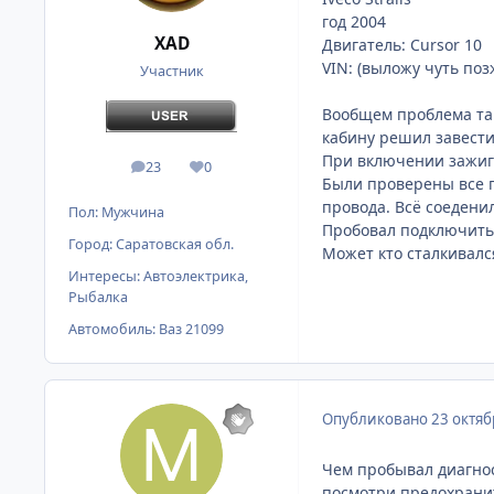
год 2004
XAD
Двигатель: Cursor 10
VIN: (выложу чуть поз
Участник
Вообщем проблема так
кабину решил завести 
При включении зажига
23
0
сообщения
Репутация
Были проверены все п
провода. Всё соедени
Пол:
Мужчина
Пробовал подключить 
Город:
Саратовская обл.
Может кто сталкивалс
Интересы:
Автоэлектрика,
Рыбалка
Автомобиль:
Ваз 21099
Опубликовано
23 октяб
Чем пробывал диагнос
посмотри предохранит