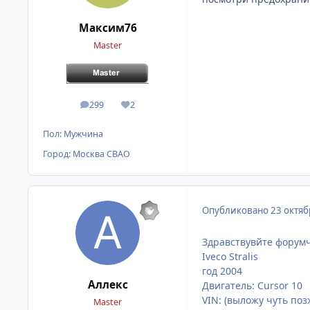
Максим76
Master
299
2
сообщения
Репутация
Пол:
Мужчина
Город:
Москва СВАО
Опубликовано
23 октяб
Здравствувйте форумч
Iveco Stralis
год 2004
Аллекс
Двигатель: Cursor 10
VIN: (выложу чуть поз
Master