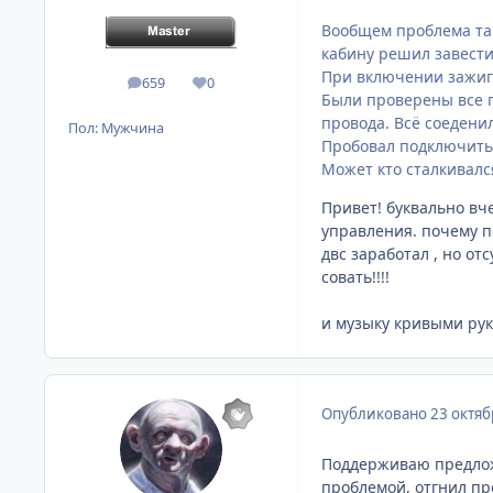
Вообщем проблема так
кабину решил завести 
При включении зажига
659
0
сообщения
Репутация
Были проверены все п
провода. Всё соедени
Пол:
Мужчина
Пробовал подключить 
Может кто сталкивалс
Привет! буквально вче
управления. почему п
двс заработал , но от
совать!!!!
и музыку кривыми рук
Опубликовано
23 октяб
Поддерживаю предложе
проблемой, отгнил пр