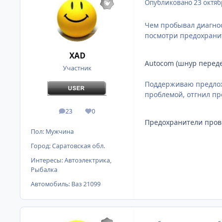
Опубликовано
23 октяб
Чем пробывал диагнос
посмотри предохранит
XAD
Autocom (шнур переде
Участник
Поддерживаю предложе
проблемой, отгнил пр
23
0
сообщения
Репутация
Предохранители прове
Пол:
Мужчина
Город:
Саратовская обл.
Интересы:
Автоэлектрика,
Рыбалка
Автомобиль:
Ваз 21099