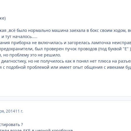
же)
ая ,всё было нормально машина заехала в бокс своим ходом, в
и тут началось.....
ния приборка не включилась и загорелась лампочка неисправ
редохранители, был проверен пучок проводов (под буквой "Е" 
л, но проблему это не решило.
диагностику, но не получилось как я понял нет плюса на разъе
я с подобной проблемой или имеет опыт общения с ивеками бу
ря, 2014
11 г.
тировать ?
ели возле АКБ в черной коробочке