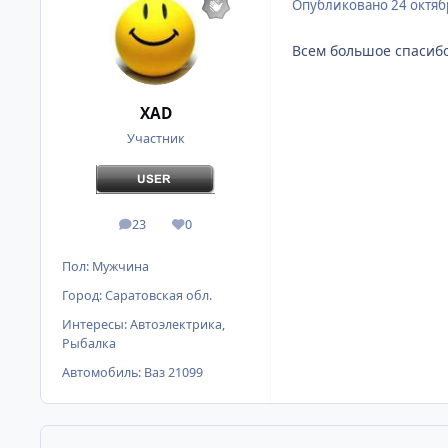
Опубликовано
24 октяб
Всем большое спасибо
XAD
Участник
23
0
сообщения
Репутация
Пол:
Мужчина
Город:
Саратовская обл.
Интересы:
Автоэлектрика,
Рыбалка
Автомобиль:
Ваз 21099