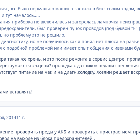
ая ,всё было нормально машина заехала в бокс своим ходом, в
и тут началось.....
ния приборка не включилась и загорелась лампочка неисправ
редохранители, был проверен пучок проводов (под буквой "Е" 
л, но проблему это не решило.
диагностику, но не получилось как я понял нет плюса на разъе
я с подобной проблемой или имеет опыт общения с ивеками бу
ра такая же хрень. и это после ремонта в сервис центре. пропал 
ерегружаются эл.цепи? проводка с датчиков педали сцепления и 
сутствует питание на чек и на диагн.колодку. Хозяин решает вс
ами вставлять!
ря, 2014
11 г.
ние проверить преды у АКБ и проверить с пристрастием, пря
овод на выходе из блока предохранителей .