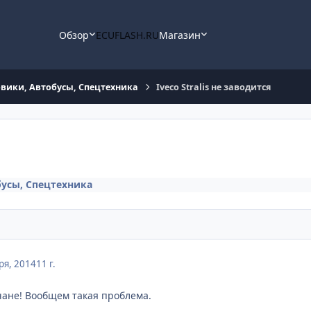
Обзор
ECUFLASH.RU
Магазин
овики, Автобусы, Cпецтехника
Iveco Stralis не заводится
бусы, Cпецтехника
ря, 2014
11 г.
ане! Вообщем такая проблема.