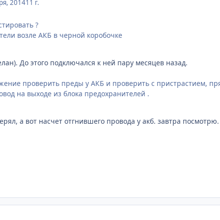
ря, 2014
11 г.
тировать ?
ели возле АКБ в черной коробочке
лан). До этого подключался к ней пару месяцев назад.
ние проверить преды у АКБ и проверить с пристрастием, пря
овод на выходе из блока предохранителей .
рял, а вот насчет отгнившего провода у акб. завтра посмотрю.