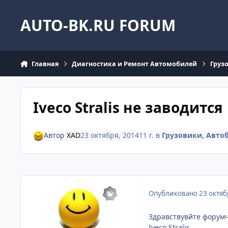
Перейти к содержанию
AUTO-BK.RU FORUM
Главная
Диагностика и Ремонт Автомобилей
Груз
Iveco Stralis не заводится
Автор
XAD
23 октября, 2014
11 г.
в
Грузовики, Авто
Опубликовано
23 октяб
Здравствувйте форумч
Iveco Stralis