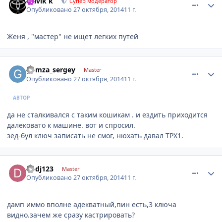
Slavik k
Супер модератор
Опубликовано
27 октября, 2014
11 г.
Женя , "мастер" не ищет легких путей
comment_673218
Author stats
gomza_sergey
Master
Опубликовано
27 октября, 2014
11 г.
АВТОР
да не сталкивался с таким кошикам . и ездить приходится
далековато к машине. вот и спросил.
зед-бул ключ записать не смог, нюхать давал TPX1.
comment_673235
Author stats
dodj123
Master
Опубликовано
27 октября, 2014
11 г.
дамп иммо вполне адекватный,пин есть,3 ключа
видно.зачем же сразу кастрировать?