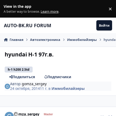
Перейти к содержанию
View in the app
×
Di
A better way to browse.
Learn more
.
AUTO-BK.RU FORUM
Войти
Главная
Автоэлектроника
Иммобилайзеры
hyundai
hyundai H-1 97г.в.
h-1 h200 2.5td
Поделиться
Подписчики
Автор
gomza_sergey
24 октября, 2014
11 г.
в
Иммобилайзеры
comment_671879
Author stats
gomza_sergey
Master