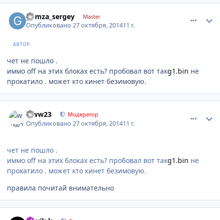
comment_673030
Author stats
gomza_sergey
Master
Опубликовано
27 октября, 2014
11 г.
АВТОР
чет не пошло .
иммо off на этих блоках есть? пробовал вот так
g1.bin
не
прокатило . может кто кинет безимовую.
comment_673210
Author stats
www23
Модератор
Опубликовано
27 октября, 2014
11 г.
чет не пошло .
иммо off на этих блоках есть? пробовал вот так
g1.bin
не
прокатило . может кто кинет безимовую.
правила почитай внимательно
comment_673214
Author stats