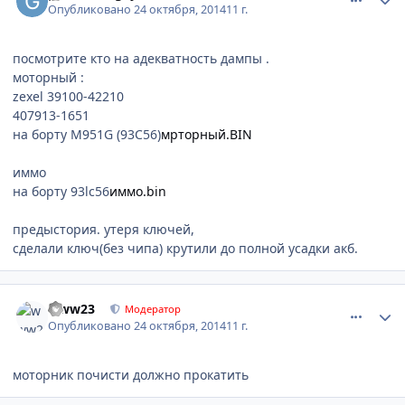
Опубликовано
24 октября, 2014
11 г.
посмотрите кто на адекватность дампы .
моторный :
zexel 39100-42210
407913-1651
на борту M951G (93C56)
мрторный.BIN
иммо
на борту 93lc56
иммо.bin
предыстория. утеря ключей,
сделали ключ(без чипа) крутили до полной усадки акб.
comment_671886
Author stats
www23
Модератор
Опубликовано
24 октября, 2014
11 г.
моторник почисти должно прокатить