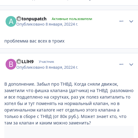
comment_1260409
Author stats
antonpupatch
Активные пользователи
Опубликовано
8 января, 2022
4 г.
проблемма вас всех в троих
comment_1260410
Author stats
BaLLlH9
Участник
Опубликовано
8 января, 2022
4 г.
В дополнение. Забыл про ТНВД. Когда сняли движок,
заметили что фишка клапана (датчика) на ТНВД разломано
и все подцеплено на скрутках, раз уж полез капиталить то
хотел бы и тут поменять на нормальный клапан, но в
оригинальном каталоге нет отдельно этого клапана а
только в сборе с ТНВД (от 80к руб.). Может знает кто, что
там за клапан и каким можно заменить?