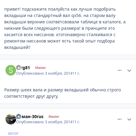
привет! подскажите поалуйста как лучше подобрать
вкладыши на стандартный вал qx56. на старом валу
вкладыши верхние соответсвовали таблице в каталоге, а
нижние были следующего размера! в принципе это
касается всех ниссанов. ктотонаверно сталкивался с
ремонтом ниссанов может есть такой опыт подбора
вкладышей?
comment_676548
Author stats
serg81
Master
Опубликовано
3 ноября, 2014
11 г.
Размер шеек вала и размер вкладышей обычно строго
соответствуют друг другу.
comment_676642
Author stats
роман-30rus
Master
Опубликовано
3 ноября, 2014
11 г.
АВТОР