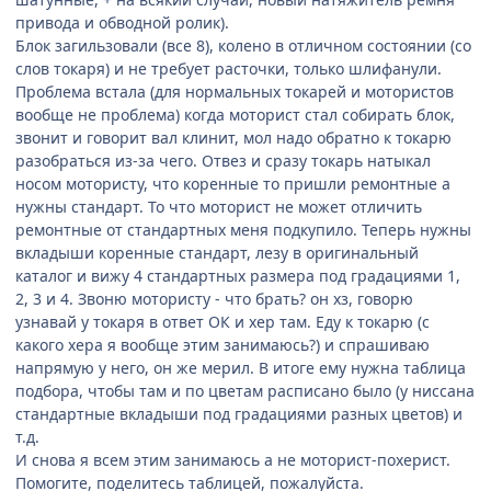
привода и обводной ролик).
Блок загильзовали (все 8), колено в отличном состоянии (со
слов токаря) и не требует расточки, только шлифанули.
Проблема встала (для нормальных токарей и мотористов
вообще не проблема) когда моторист стал собирать блок,
звонит и говорит вал клинит, мол надо обратно к токарю
разобраться из-за чего. Отвез и сразу токарь натыкал
носом мотористу, что коренные то пришли ремонтные а
нужны стандарт. То что моторист не может отличить
ремонтные от стандартных меня подкупило. Теперь нужны
вкладыши коренные стандарт, лезу в оригинальный
каталог и вижу 4 стандартных размера под градациями 1,
2, 3 и 4. Звоню мотористу - что брать? он хз, говорю
узнавай у токаря в ответ ОК и хер там. Еду к токарю (с
какого хера я вообще этим занимаюсь?) и спрашиваю
напрямую у него, он же мерил. В итоге ему нужна таблица
подбора, чтобы там и по цветам расписано было (у ниссана
стандартные вкладыши под градациями разных цветов) и
т.д.
И снова я всем этим занимаюсь а не моторист-похерист.
Помогите, поделитесь таблицей, пожалуйста.