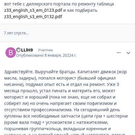
вот тебе с диллерского портала по ремонту таблица
z33_english_s3_em_0123.pdf
и как подбирать
z33_english_s3_em_0132.pdf
7 лет спустя...
comment_1260408
Author stats
BaLLlH9
Участник
Опубликовано
8 января, 2022
4 г.
Здравствуйте. Выручайте братцы. Капиталят движок (жор
масла, задиры), попался моторист (бывший официал
нисанна), подумал опыт есть и отдал на ремонт. Уже 3
месяца прошло, устал пинать и материть его, может
моторист и хороший (пока не знаю, еще не собрал и
собирёт ли) но очень напрягает своим пофигизмом и
отсутствием профессионализма. На сегодняшний день
куплены все необходимые запчасти (цепи грм + шестерни
(кроме вала тнвд) + успокоители с натяжителями,
поршневая группа+кольца, вкладыши коренные и
шатунные, + на всякий случай, новый натяжитель ремня