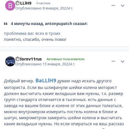
BaLLlH9
Участник
Опубликовано
8 января, 2022
4 г.
4 минуты назад, antonpupatch сказал:
проблемма вас всех в троих
понятно, спасибо, очень помог
comment_1260910
Author stats
fedorov11rus
Активные пользователи
Опубликовано
15 января, 2022
4 г.
BaLLlH9
Добрый вечер.
думаю надо искать другого
моториста. Если вы шлифанули шейки колена моторист
должен высчитать какие вкладыши вам нужны, т.к. размер
групп стандарта отличается в тысячных. есть данные с
завода на вашем блоке и колене от этих данных толкаться,
можно внутромером измерить постель колена в блоке и
шатун, микрометром замерить шейки колена и высчитать
какие вкладыши нужны. Но если опираться на ваш рассказ