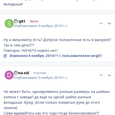
вкладыши!
comment_677288
Author stats
serg81
Master
Опубликовано
4 ноября, 2014
11 г.
Ну а микрометр есть? Допуски положенные есть в мануале?
Так в чём дело???
Повторю: НИЧЕГО нового нет!
Изменено
4 ноября, 2014
11 г.
пользователем serg81
comment_678053
Author stats
dima-sid
Участник
Опубликовано
5 ноября, 2014
11 г.
Не может быть, одновременно разные размеры на шейках
колена с завода? да ещё на одной шейке разные
вкладыши. Бред. (если только лохматые руки до этого
лазили)
Сами вдумайтесь как это чудо тогда балансировали??