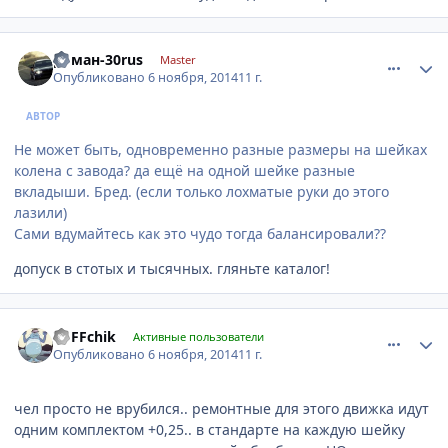
comment_678484
Author stats
роман-30rus
Master
Опубликовано
6 ноября, 2014
11 г.
АВТОР
Не может быть, одновременно разные размеры на шейках
колена с завода? да ещё на одной шейке разные
вкладыши. Бред. (если только лохматые руки до этого
лазили)
Сами вдумайтесь как это чудо тогда балансировали??
допуск в стотых и тысячных. гляньте каталог!
comment_678492
Author stats
VoFFchik
Активные пользователи
Опубликовано
6 ноября, 2014
11 г.
чел просто не врубился.. ремонтные для этого движка идут
одним комплектом +0,25.. в стандарте на каждую шейку