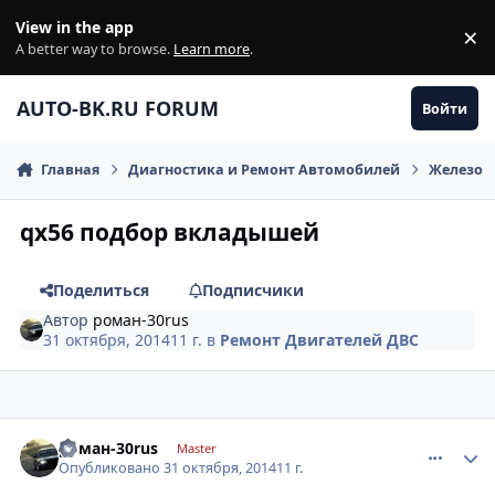
Перейти к содержанию
View in the app
×
Di
A better way to browse.
Learn more
.
AUTO-BK.RU FORUM
Войти
Главная
Диагностика и Ремонт Автомобилей
Железо
qx56 подбор вкладышей
Поделиться
Подписчики
Автор
роман-30rus
31 октября, 2014
11 г.
в
Ремонт Двигателей ДВС
comment_675064
Author stats
роман-30rus
Master
Опубликовано
31 октября, 2014
11 г.