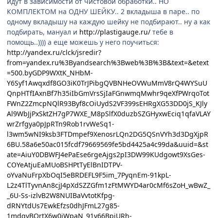
идут в зависимости от чистовой обработки.. НО
КОМПЛЕКТОМ на ОДНУ ШЕЙКУ.. 2 вкладыша в паре.. по
одному вкладышу на каждую шейку не подбирают.. ну а как
подбирать, мануал и
http://plastigauge.ru/
тебе в
помощь..)))) а еще можешь у него поучиться:
http://yandex.ru/clck/jsredir?
from=yandex.ru%3Byandsearch%3Bweb%3B%3B&text=&etext
=500.byGDP9WXtK_NHbM-
Y6Syf1Awqxdf8GO3iK0TrJPibgQVBNHeOVWuMmV8rQ4WYSuU
QnpHTfIAxnBf7h35iIbGmVrsSjIaFGnwmqMwhr9qeXfPWrqoTot
FWnZ2ZmcpNQlR93Byf8cOiUydS2VF399sEHRgXG53DD0jS_KJly
Al9WbJjPxSktZH7gP7WXE_M8pSlfX0duzbSZGHyxwEciq1qfaVLAY
wrZrfgya0pJpRTn9Rob1rvWeSq1-
l3wm5wNI9ksb3FTDmpef9XenosrLQn2DG5QSnVYh3d3DgXjpR
6BU.58a6e50ac015fcdf79669569fe5bd4425a4c99da&uuid=&st
ate=AiuY0DBWFJ4ePaEse6rgeAjgs2pI3DW99KUdgowt9XsGes-
COYeAtjuEaMUoBSHPtTyElBnIDTPV-
oYvaNuFrpXbOqI5eBRDEFL9F5im_7PyqnEm-91kpL-
L2z4TlTyvnAn8cjJ4pXdSZZGfm1zFtMWYD4ar0cMf6sZoH_wBwZ_
_6U-Ss-izlvB2W8NUIBaVvtotKfpg-
dRNYtdUs7EwkEfzs0dhJFmL27g85-
1mdqvBQrtX6w0iWpaN_91v66BpjURh-