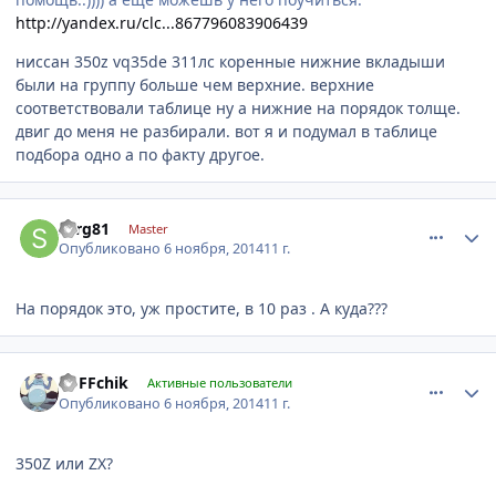
http://yandex.ru/clc...867796083906439
ниссан 350z vq35de 311лс коренные нижние вкладыши
были на группу больше чем верхние. верхние
соответствовали таблице ну а нижние на порядок толще.
двиг до меня не разбирали. вот я и подумал в таблице
подбора одно а по факту другое.
comment_678506
Author stats
serg81
Master
Опубликовано
6 ноября, 2014
11 г.
На порядок это, уж простите, в 10 раз . А куда???
comment_678516
Author stats
VoFFchik
Активные пользователи
Опубликовано
6 ноября, 2014
11 г.
350Z или ZX?