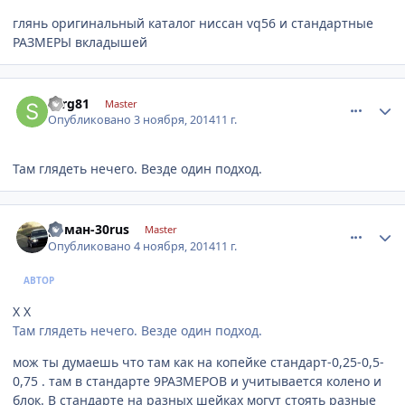
глянь оригинальный каталог ниссан vq56 и стандартные
РАЗМЕРЫ вкладышей
comment_676671
Author stats
serg81
Master
Опубликовано
3 ноября, 2014
11 г.
Там глядеть нечего. Везде один подход.
comment_677194
Author stats
роман-30rus
Master
Опубликовано
4 ноября, 2014
11 г.
АВТОР
Х Х
Там глядеть нечего. Везде один подход.
мож ты думаешь что там как на копейке стандарт-0,25-0,5-
0,75 . там в стандарте 9РАЗМЕРОВ и учитывается колено и
блок. В стандарте на разных шейках могут стоять разные