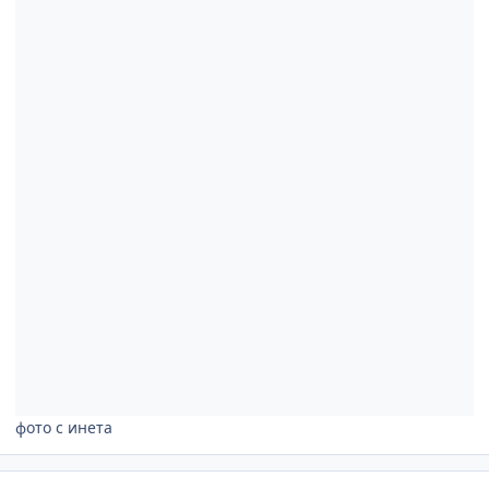
фото с инета
comment_1260411
Author stats