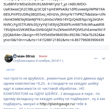
5Lx88hFzrMDaSbdXUhLMdHW1yGr7_yz-rA8IUMDO-
UaR3wxeCJh2CltBLqz3CQE1qmEWPxAIkz1dPEuvwetplWPM1RA
685LPmPISUDRq3BQItSxo_HEHzVx_0lmyrN1TVPRZ7k&data=UlN
rNmk5WktYejR0eWJFYk1LdmtxcV9Kb1RYQzQ4dENpcVg2eGhH
NV9CcFg3STFLWXc0SjYyYVJ1VERjVjZRX0Ffcml6RThRcWhaakRlR
19SdjNvV2VKWERacGVXbGtjM1hzZkNwVVhPQlVtSzhEamw5N1F
JQQ&b64e=2&sign=957e95dd0e98d03bc49238c740a7b262&ke
yno=0&l10n=ru&cts=1415288121802&mc=4.867796083906439
comment_678500
Author stats
роман-30rus
Master
Опубликовано
6 ноября, 2014
11 г.
АВТОР
чел просто не врубился.. ремонтные для этого движка идут
одним комплектом +0,25.. в стандарте на каждую шейку
идут в зависимости от чистовой обработки.. НО
КОМПЛЕКТОМ на ОДНУ ШЕЙКУ.. 2 вкладыша в паре.. по
одному вкладышу на каждую шейку не подбирают.. ну а как
подбирать, мануал и
http://plastigauge.ru/
тебе в
помощь..)))) а еще можешь у него поучиться: