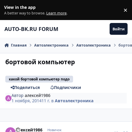
Перейти к содержанию
View in the app
×
Di
A better way to browse.
Learn more
.
AUTO-BK.RU FORUM
Войти
Главная
Автоэлектроника
Автоэлектроника
борто
бортовой компьютер
какой бортовой компьютер подо
Поделиться
Подписчики
Автор
алексей1986
1 ноября, 2014
11 г.
в
Автоэлектроника
comment_675628
Author stats
алексей1986
Новичок