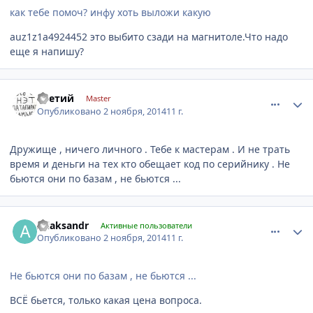
как тебе помоч? инфу хоть выложи какую
auz1z1a4924452 это выбито сзади на магнитоле.Что надо
еще я напишу?
comment_676383
Author stats
третий
Master
Опубликовано
2 ноября, 2014
11 г.
Дружище , ничего личного . Тебе к мастерам . И не трать
время и деньги на тех кто обещает код по серийнику . Не
бьются они по базам , не бьются ...
comment_676443
Author stats
Aliaksandr
Активные пользователи
Опубликовано
2 ноября, 2014
11 г.
Не бьются они по базам , не бьются ...
ВСЁ бьется, только какая цена вопроса.