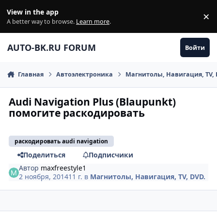
Перейти к содержанию
View in the app
×
Di
A better way to browse.
Learn more
.
AUTO-BK.RU FORUM
Войти
Главная
Автоэлектроника
Магнитолы, Навигация, TV, 
Audi Navigation Plus (Blaupunkt)
помогите раскодировать
раскодировать audi navigation
Поделиться
Подписчики
Автор
maxfreestyle1
2 ноября, 2014
11 г.
в
Магнитолы, Навигация, TV, DVD.
comment_676341
Author stats