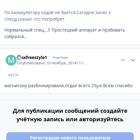
По калькулятору кодов не бьется.Сегодня занес к
спецу,сказал что попробует
Нормальный спец...!! Простецкий аппарат и пробовать
собрался..
comment_680483
Author stats
maxfreestyle1
Участник
Опубликовано
10 ноября, 2014
11 г.
АВТОР
магнитолу разблокировали,отдал всего 25у.е.Всем спасибо
Для публикации сообщений создайте
учётную запись или авторизуйтесь
Регистрация нового пользователя