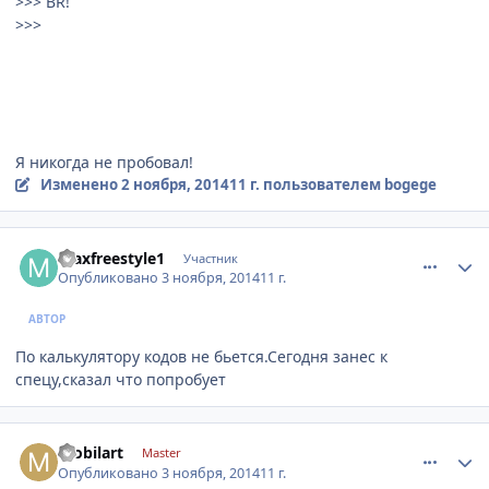
>>> BR!
>>>
Я никогда не пробовал!
Изменено
2 ноября, 2014
11 г.
пользователем bogege
comment_676653
Author stats
maxfreestyle1
Участник
Опубликовано
3 ноября, 2014
11 г.
АВТОР
По калькулятору кодов не бьется.Сегодня занес к
спецу,сказал что попробует
comment_676704
Author stats
mobilart
Master
Опубликовано
3 ноября, 2014
11 г.