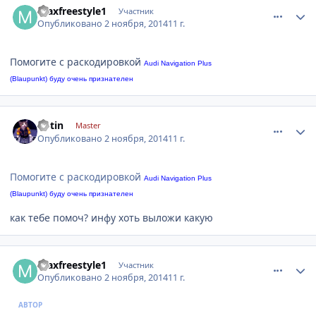
maxfreestyle1
Участник
Опубликовано
2 ноября, 2014
11 г.
Помогите с раскодировкой
Audi Navigation Plus
(Blaupunkt) буду очень признателен
comment_676348
Author stats
kotin
Master
Опубликовано
2 ноября, 2014
11 г.
Помогите с раскодировкой
Audi Navigation Plus
(Blaupunkt) буду очень признателен
как тебе помоч? инфу хоть выложи какую
comment_676354
Author stats
maxfreestyle1
Участник
Опубликовано
2 ноября, 2014
11 г.
АВТОР