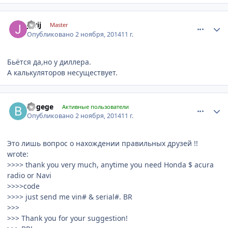
comment_676444
Author stats
Jurij
Master
Опубликовано
2 ноября, 2014
11 г.
Бьётся да,но у диллера.
А калькуляторов несуществует.
comment_676469
Author stats
bogege
Активные пользователи
Опубликовано
2 ноября, 2014
11 г.
Это лишь вопрос о нахождении правильных друзей !!
wrote:
>>>> thank you very much, anytime you need Honda $ acura
radio or Navi
>>>>code
>>>> just send me vin# & serial#. BR
>>>
>>> Thank you for your suggestion!