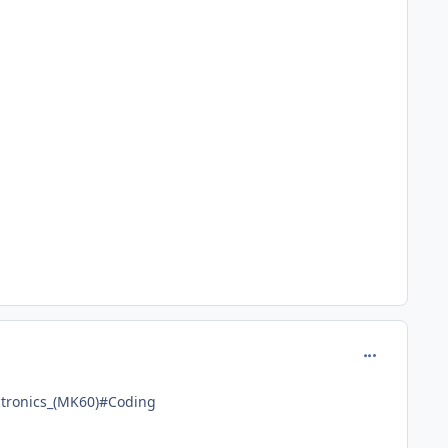
comment_676
ctronics_(MK60)#Coding