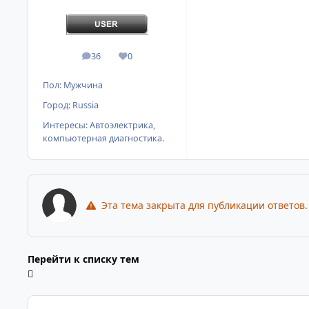
36
0
сообщения
Репутация
Пол:
Мужчина
Город:
Russia
Интересы:
Автоэлектрика,
компьютерная диагностика.
Эта тема закрыта для публикации ответов.
Перейти к списку тем