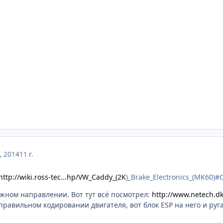
, 2014
11 г.
http://wiki.ross-tec...hp/VW_Caddy_(2K
)_Brake_Electronics_(MK60)#
ужном направлении. Вот тут всё посмотрел:
http://www.netech.d
правильном кодировании двигателя, вот блок ESP на него и руга