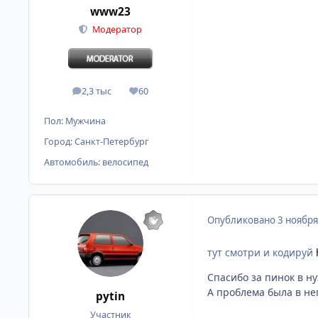
www23
Модератор
2,3 тыс
60
сообщения
Репутация
Пол:
Мужчина
Город:
Санкт-Петербург
Автомобиль:
велосипед
Опубликовано
3 ноября
тут смотри и кодируй
Спасибо за пинок в н
А проблема была в не
pytin
Участник