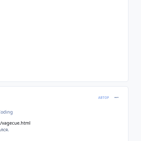
comment_676
АВТОР
Coding
k/vagecue.html
лся.