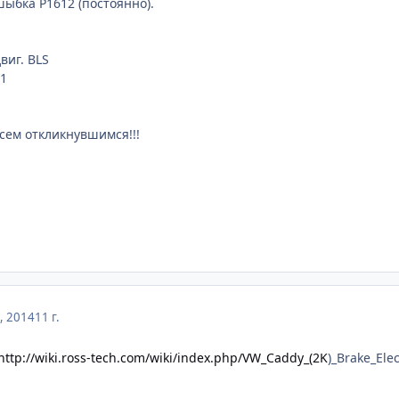
шыбка P1612 (постоянно).
виг. BLS
01
сем откликнувшимся!!!
, 2014
11 г.
http://wiki.ross-tech.com/wiki/index.php/VW_Caddy_(2K
)_Brake_Ele