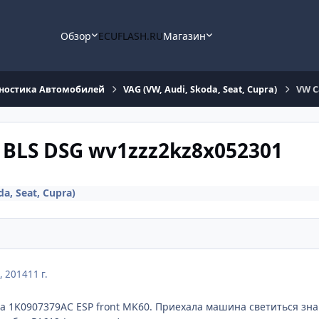
Обзор
ECUFLASH.RU
Магазин
ностика Автомобилей
VAG (VW, Audi, Skoda, Seat, Cupra)
VW C
. BLS DSG wv1zzz2kz8x052301
a, Seat, Cupra)
, 2014
11 г.
а 1K0907379AC ESP front MK60. Приехала машина светиться знач