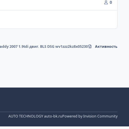
0
addy 2007 1.9tdi двиг. BLS DSG wv1zzz2kz8x052301
Активность
AUTO TECHNOLOGY auto-bk.ru
Powered by
Invision Community