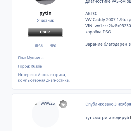
диагностике VAS-ом о
pytin
АВТО:
VW Caddy 2007 1.9tdi д
Участник
VIN: wv1zzz2kz8x0523
коробка DSG
Зарание благодарен в
36
0
сообщения
Репутация
Пол:
Мужчина
Город:
Russia
Интересы:
Автоэлектрика,
компьютерная диагностика.
Опубликовано
3 ноября
тут смотри и кодируй