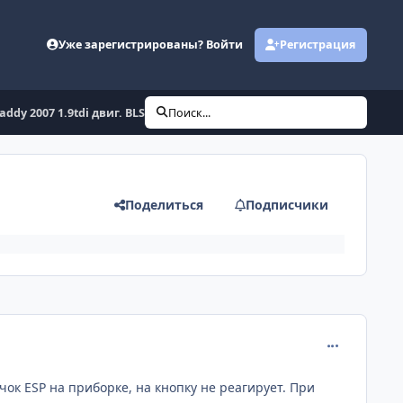
Уже зарегистрированы? Войти
Регистрация
addy 2007 1.9tdi двиг. BLS DSG wv1zzz2kz8x052301
Поиск...
Поделиться
Подписчики
comment_676
ок ESP на приборке, на кнопку не реагирует. При