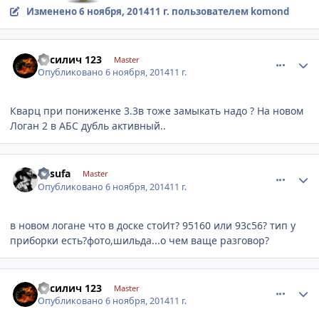
Изменено
6 ноября, 2014
11 г.
пользователем komond
comment_678704
Author stats
Василич 123
Master
Опубликовано
6 ноября, 2014
11 г.
Кварц при пониженке 3.3в тоже замыкать надо ? На новом
Логан 2 в АБС дубль активный..
comment_678719
Author stats
desufa
Master
Опубликовано
6 ноября, 2014
11 г.
в новом логане что в доске стоИт? 95160 или 93с56? тип у
приборки есть?фото,шильда...о чем ваще разговор?
comment_678728
Author stats
Василич 123
Master
Опубликовано
6 ноября, 2014
11 г.