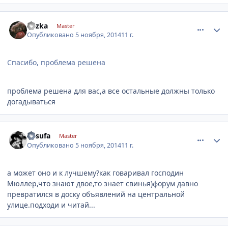
comment_677687
Author stats
kyzka
Master
Опубликовано
5 ноября, 2014
11 г.
Спасибо, проблема решена
проблема решена для вас,а все остальные должны только
догадываться
comment_677955
Author stats
desufa
Master
Опубликовано
5 ноября, 2014
11 г.
а может оно и к лучшему?как говаривал господин
Мюллер,что знают двое,то знает свинья)форум давно
превратился в доску объявлений на центральной
улице.подходи и читай...