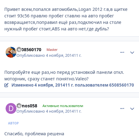
Привет всем,попался автомобиль,Logan 2012 г.в,в щитке
стоит 93c56 правлю пробег ставлю на авто пробег
возвращается,поправил ещё раз,подключил на столе
нужный пробег стоит,ABS на авто нет,где дубль?
comment_677169
Author stats
6508560170
Master
Опубликовано
4 ноября, 2014
11 г.
Попробуйте еще раз,но перед установкой панели откл.
моторник, сразу станет понятно.Valeo?
Изменено
4 ноября, 2014
11 г.
пользователем 6508560170
comment_677327
Author stats
dimos058
Активные пользователи
Опубликовано
4 ноября, 2014
11 г.
АВТОР
Спасибо, проблема решена