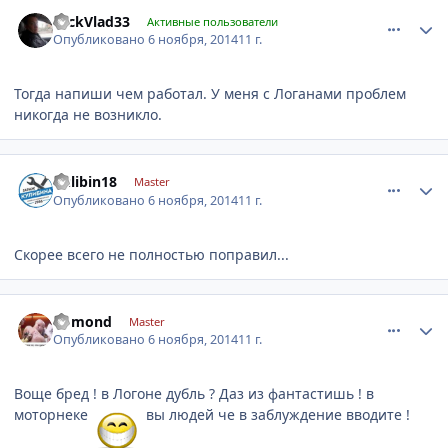
comment_678578
Author stats
NickVlad33
Активные пользователи
Опубликовано
6 ноября, 2014
11 г.
Тогда напиши чем работал. У меня с Логанами проблем
никогда не возникло.
comment_678666
Author stats
kulibin18
Master
Опубликовано
6 ноября, 2014
11 г.
Скорее всего не полностью поправил...
comment_678701
Author stats
komond
Master
Опубликовано
6 ноября, 2014
11 г.
Воще бред ! в Логоне дубль ? Даз из фантастишь ! в
моторнеке
вы людей че в заблуждение вводите !