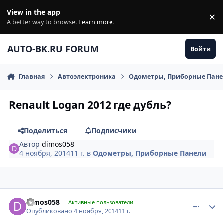
Перейти к содержанию
View in the app
×
Di
A better way to browse.
Learn more
.
AUTO-BK.RU FORUM
Войти
Главная
Автоэлектроника
Одометры, Приборные Пан
Renault Logan 2012 где дубль?
Поделиться
Подписчики
Автор
dimos058
4 ноября, 2014
11 г.
в
Одометры, Приборные Панели
comment_677157
Author stats
dimos058
Активные пользователи
Опубликовано
4 ноября, 2014
11 г.