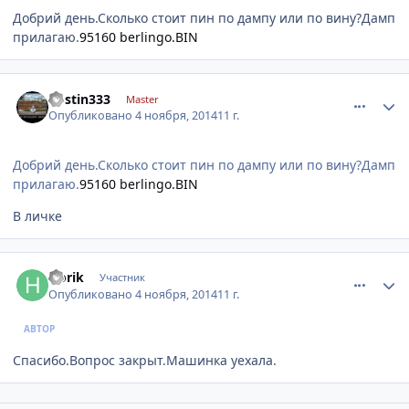
Добрий день.Сколько стоит пин по дампу или по вину?Дамп
прилагаю.
95160 berlingo.BIN
comment_677202
Author stats
oostin333
Master
Опубликовано
4 ноября, 2014
11 г.
Добрий день.Сколько стоит пин по дампу или по вину?Дамп
прилагаю.
95160 berlingo.BIN
В личке
comment_677240
Author stats
Horik
Участник
Опубликовано
4 ноября, 2014
11 г.
АВТОР
Спасибо.Вопрос закрыт.Машинка уехала.