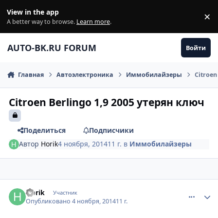
Перейти к содержанию
View in the app
×
Di
A better way to browse.
Learn more
.
AUTO-BK.RU FORUM
Войти
Главная
Автоэлектроника
Иммобилайзеры
Citroen
Citroen Berlingo 1,9 2005 утерян ключ
Поделиться
Подписчики
Автор
Horik
4 ноября, 2014
11 г.
в
Иммобилайзеры
comment_677161
Author stats
Horik
Участник
Опубликовано
4 ноября, 2014
11 г.