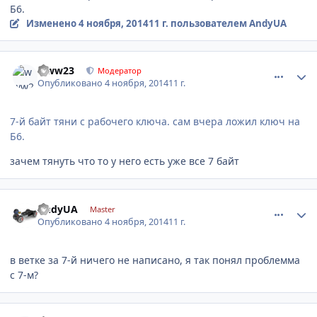
Б6.
Изменено
4 ноября, 2014
11 г.
пользователем AndyUA
comment_677474
Author stats
www23
Модератор
Опубликовано
4 ноября, 2014
11 г.
7-й байт тяни с рабочего ключа. сам вчера ложил ключ на
Б6.
зачем тянуть что то у него есть уже все 7 байт
comment_677511
Author stats
AndyUA
Master
Опубликовано
4 ноября, 2014
11 г.
в ветке за 7-й ничего не написано, я так понял проблемма
с 7-м?
comment_677515
Author stats