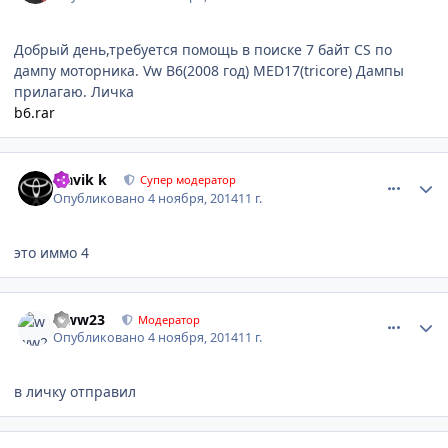
Добрый день,требуется помощь в поиске 7 байт CS по
дампу моторника. Vw B6(2008 год) MED17(tricore) Дампы
прилагаю. Личка
b6.rar
comment_677281
Author stats
Slavik k
Супер модератор
Опубликовано
4 ноября, 2014
11 г.
это иммо 4
comment_677301
Author stats
www23
Модератор
Опубликовано
4 ноября, 2014
11 г.
в личку отправил
comment_677305
Author stats