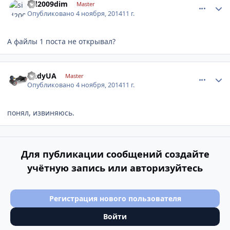
sid2009dim
Master
Опубликовано
4 ноября, 2014
11 г.
А файлы 1 поста не открывал?
comment_677522
Author stats
AndyUA
Master
Опубликовано
4 ноября, 2014
11 г.
понял, извиняюсь.
Для публикации сообщений создайте
учётную запись или авторизуйтесь
Регистрация нового пользователя
Войти