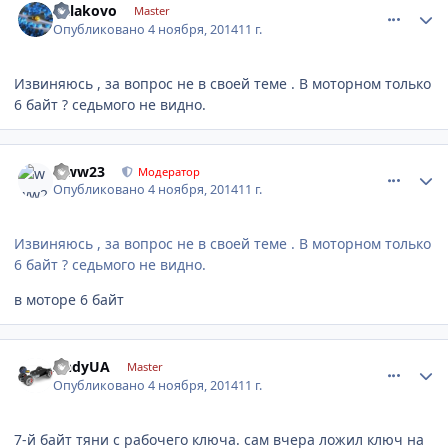
balakovo
Master
Опубликовано
4 ноября, 2014
11 г.
Извиняюсь , за вопрос не в своей теме . В моторном только
6 байт ? седьмого не видно.
comment_677309
Author stats
www23
Модератор
Опубликовано
4 ноября, 2014
11 г.
Извиняюсь , за вопрос не в своей теме . В моторном только
6 байт ? седьмого не видно.
в моторе 6 байт
comment_677462
Author stats
AndyUA
Master
Опубликовано
4 ноября, 2014
11 г.
7-й байт тяни с рабочего ключа. сам вчера ложил ключ на