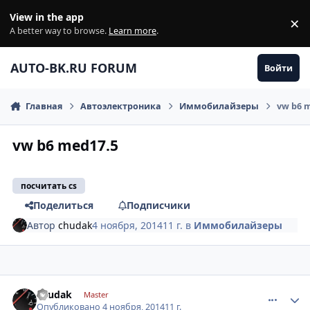
Перейти к содержанию
View in the app
×
Di
A better way to browse.
Learn more
.
AUTO-BK.RU FORUM
Войти
Главная
Автоэлектроника
Иммобилайзеры
vw b6 
vw b6 med17.5
посчитать cs
Поделиться
Подписчики
Автор
chudak
4 ноября, 2014
11 г.
в
Иммобилайзеры
comment_677273
Author stats
chudak
Master
Опубликовано
4 ноября, 2014
11 г.